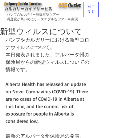
C
algary
G
uide
S
ervice
CGS
O
utlet
ME
カルガリーガイドサービス
NU
バンフ/カルガリー発日本語ツアー
満足度が高いのにリーズナブルなツアーを実現
新型ウィルスについて
バンフやカルガリーにおける新型コロ
ナウィルスについて。
本日発表されました、アルバータ州の
保険局からの新型ウィルスについての
情報です。
Alberta Health has released an update 
on Novel Coronavirus (COVID-19). There 
are no cases of COVID-19 in Alberta at 
this time, and the current risk of 
exposure for people in Alberta is 
considered low.
最新のアルバータ州保険局の発表。