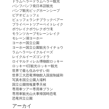
ドラムヘラー
ドラムヘラー観光
バンフ
バンフ発日本語観光
バンフ観光
ビッグホーンシープ
ビデオ
ビュッフェ
ビュッフェランチ
ブラックベアー
プライベートツアー
ペイトレイク
ボウレイク
ボウレク
ボウ滝
モランツカーブ
モレーンレイク
モレーン湖
ヨーホー
ヨーホー国立公園
ヨーホー国立公園観光
ライチョウ
ラムヘラー
レイクルイーズ
レイクルイーズゴンドラ
ロイヤルティレル博物館
ロッキー
ロッキー1日観光
ロッキー観光
世界で最も住みやすい街
世界三大恐竜博物館
入国規制緩和
写真
冬
国立公園入場料
国立公園情報
夏季
天候
専用車ツアー
専用車プラン
専用車観光
山火事
帰国時
恐竜
恐竜州立公園
アーカイ