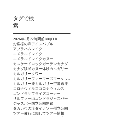
タグで検
索
2026年
5月
72時間前
BBQ
ELD
お客様の声
アイスバブル
アブラハムレイク
エメラルドレイク
エメラルドレイクカヌー
カスケードロックガーデン
カナダ
カナダ移民
カヌー体験
カルガリー
カルガリータワー
カルガリーファーマーズマーケット
カルガリー発
カルガリー空港送迎
コロナウィルス
コロナウィルス
ゴンドラ
サプライズコーナー
サルファー山ゴンドラ
ジャスパー
ジャスパー国立公園閉鎖
タカカウの滝
ダイナソー州立公園
ツアー催行に関して
ツアー情報