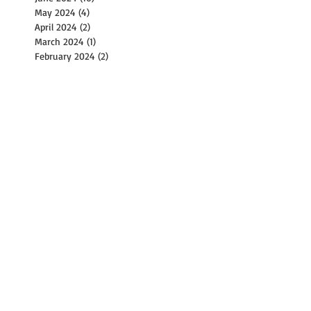
May 2024
(4)
4 posts
April 2024
(2)
2 posts
March 2024
(1)
1 post
February 2024
(2)
2 posts
December 2023
(1)
1 post
November 2023
(2)
2 posts
October 2023
(8)
8 posts
September 2023
(4)
4 posts
August 2023
(11)
11 posts
July 2023
(8)
8 posts
June 2023
(3)
3 posts
May 2023
(6)
6 posts
April 2023
(2)
2 posts
March 2023
(17)
17 posts
February 2023
(1)
1 post
January 2023
(2)
2 posts
December 2022
(2)
2 posts
November 2022
(9)
9 posts
October 2022
(14)
14 posts
September 2022
(30)
30 posts
August 2022
(21)
21 posts