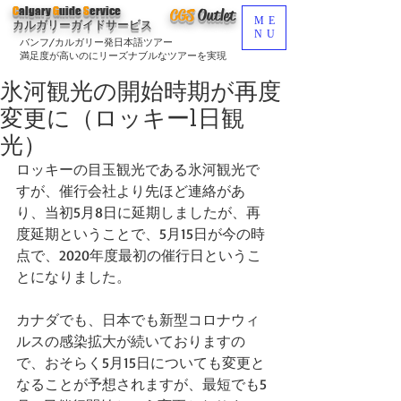
C
algary
G
uide
S
ervice
CGS
O
utlet
ME
カルガリーガイドサービス
NU
バンフ/カルガリー発日本語ツアー
満足度が高いのにリーズナブルなツアーを実現
氷河観光の開始時期が再度
変更に（ロッキー1日観
光）
ロッキーの目玉観光である氷河観光で
すが、催行会社より先ほど連絡があ
り、当初5月8日に延期しましたが、再
度延期ということで、5月15日が今の時
点で、2020年度最初の催行日というこ
とになりました。
カナダでも、日本でも新型コロナウィ
ルスの感染拡大が続いておりますの
で、おそらく5月15日についても変更と
なることが予想されますが、最短でも5