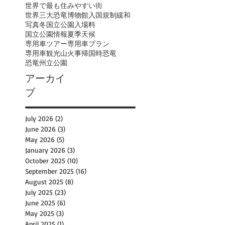
世界で最も住みやすい街
世界三大恐竜博物館
入国規制緩和
写真
冬
国立公園入場料
国立公園情報
夏季
天候
専用車ツアー
専用車プラン
専用車観光
山火事
帰国時
恐竜
恐竜州立公園
アーカイ
ブ
July 2026
(2)
2 posts
June 2026
(3)
3 posts
May 2026
(5)
5 posts
January 2026
(3)
3 posts
October 2025
(10)
10 posts
September 2025
(16)
16 posts
August 2025
(8)
8 posts
July 2025
(23)
23 posts
June 2025
(6)
6 posts
May 2025
(3)
3 posts
April 2025
(1)
1 post