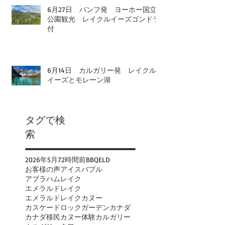
6月27日 バンフ発 ヨーホー国立
公園観光 レイクルイーズゴンドラ
付
6月14日 カルガリー発 レイクル
イーズとモレーン湖
タグで検
索
2026年
5月
72時間前
BBQ
ELD
お客様の声
アイスバブル
アブラハムレイク
エメラルドレイク
エメラルドレイクカヌー
カスケードロックガーデン
カナダ
カナダ移民
カヌー体験
カルガリー