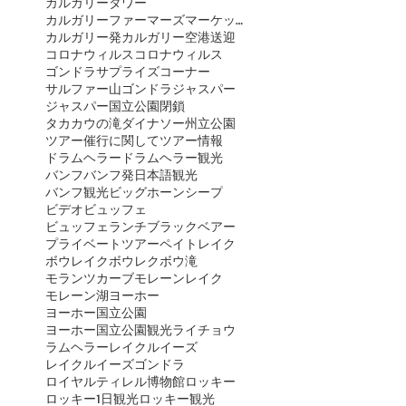
カルガリータワー
カルガリーファーマーズマーケット
カルガリー発
カルガリー空港送迎
コロナウィルス
コロナウィルス
ゴンドラ
サプライズコーナー
サルファー山ゴンドラ
ジャスパー
ジャスパー国立公園閉鎖
タカカウの滝
ダイナソー州立公園
ツアー催行に関して
ツアー情報
ドラムヘラー
ドラムヘラー観光
バンフ
バンフ発日本語観光
バンフ観光
ビッグホーンシープ
ビデオ
ビュッフェ
ビュッフェランチ
ブラックベアー
プライベートツアー
ペイトレイク
ボウレイク
ボウレク
ボウ滝
モランツカーブ
モレーンレイク
モレーン湖
ヨーホー
ヨーホー国立公園
ヨーホー国立公園観光
ライチョウ
ラムヘラー
レイクルイーズ
レイクルイーズゴンドラ
ロイヤルティレル博物館
ロッキー
ロッキー1日観光
ロッキー観光