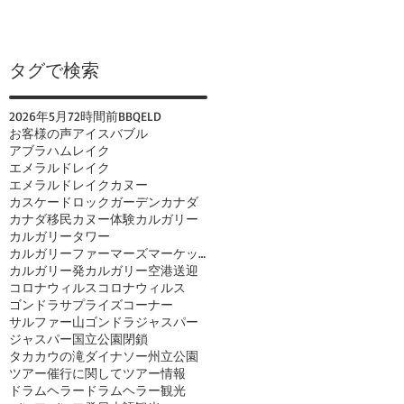
タグで検索
2026年
5月
72時間前
BBQ
ELD
お客様の声
アイスバブル
アブラハムレイク
エメラルドレイク
エメラルドレイクカヌー
カスケードロックガーデン
カナダ
カナダ移民
カヌー体験
カルガリー
カルガリータワー
カルガリーファーマーズマーケット
カルガリー発
カルガリー空港送迎
コロナウィルス
コロナウィルス
ゴンドラ
サプライズコーナー
サルファー山ゴンドラ
ジャスパー
ジャスパー国立公園閉鎖
タカカウの滝
ダイナソー州立公園
ツアー催行に関して
ツアー情報
ドラムヘラー
ドラムヘラー観光