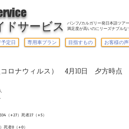
アウトレット-カルガリーガイドサービス/Calgary Guide Service
ervice
イドサービス
バンフ/カルガリー発日本語ツア
満足度が高いのにリーズナブルな
行予定日
専用車プラン
目指すもの
お客様の声
コロナウィルス） 4月10日 夕方時点
人
人
334（+27）死者27（+5）
0）死者0（+0）