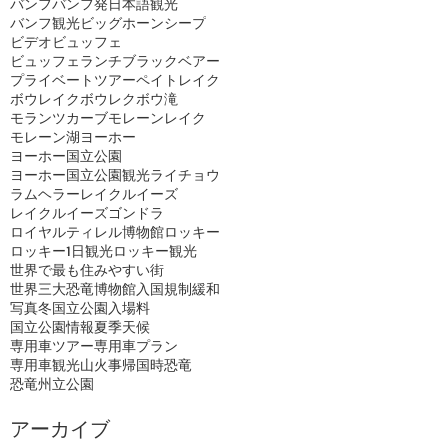
バンフ
バンフ発日本語観光
バンフ観光
ビッグホーンシープ
ビデオ
ビュッフェ
ビュッフェランチ
ブラックベアー
プライベートツアー
ペイトレイク
ボウレイク
ボウレク
ボウ滝
モランツカーブ
モレーンレイク
モレーン湖
ヨーホー
ヨーホー国立公園
ヨーホー国立公園観光
ライチョウ
ラムヘラー
レイクルイーズ
レイクルイーズゴンドラ
ロイヤルティレル博物館
ロッキー
ロッキー1日観光
ロッキー観光
世界で最も住みやすい街
世界三大恐竜博物館
入国規制緩和
写真
冬
国立公園入場料
国立公園情報
夏季
天候
専用車ツアー
専用車プラン
専用車観光
山火事
帰国時
恐竜
恐竜州立公園
アーカイブ