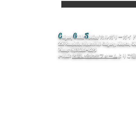
C
G
S
algary
uide
ervice/カルガリーガ
256 Ranchview Mews. N.W. Calgary, Alberta, 
Phone: (403)289-8271
e-Mail:
お問い合わせフォーム
よりご連
企業情報
/
便利なリンク
/ Qan