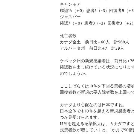
キャンモア
確認14（+0）患者5（-3）回復者9（+
ジャスパー
確認7（+0）患者3（-2）回復者3（+2
死亡者数
カナダ全土　前日比+60人　計569人
アルバータ州　前日比+7　計39人
ケベック州の新規感染者は、前日比+7
確認数を出し続けている状況になりま
のでしょうか。
ここしばらくは10％を下回る患者の増
回復者数が新規の要入院者数を上回っ
カナダより心配なのは日本ですね。
日本全体でも10％を超える新規感染者
つか見受けられます。
15％を超える感染拡大は、カナダですと
規患者数が増していくと、1か月で50