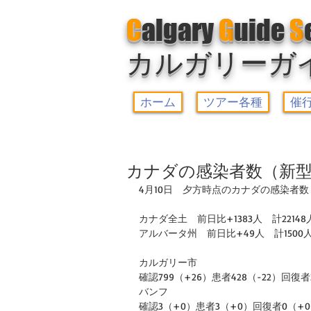
C
algary
G
uide
S
カルガリーガ
ホーム
ツアー各種
催
カナダの感染者数（新型
4月10日　夕方時点のカナダの感染者数
カナダ全土　前日比+1383人　計22148
アルバータ州　前日比+49人　計1500
カルガリー市
確認799（+26）患者428（-22）回復者
バンフ
確認3（+0）患者3（+0）回復者0（+