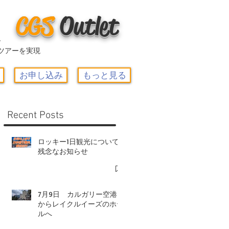
CGS
O
utlet
ー
ツアーを実現
お申し込み
もっと見る
Recent Posts
ロッキー1日観光について-
残念なお知らせ
7月9日 カルガリー空港
からレイクルイーズのホテ
ルへ