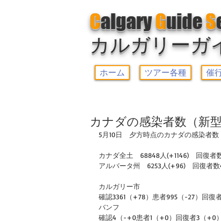
C
algary
G
uide
S
カルガリーガ
ホーム
ツアー各種
催
カナダの感染者数（新型
5月10日　夕方時点のカナダの感染者数
カナダ全土　68848人(+1146)　回復者数3
アルバータ州　6253人(+96)　回復者数43
カルガリー市
確認3361（+78）患者995（-27）回復者
バンフ
確認4（-+0患者1（+0）回復者3（+0