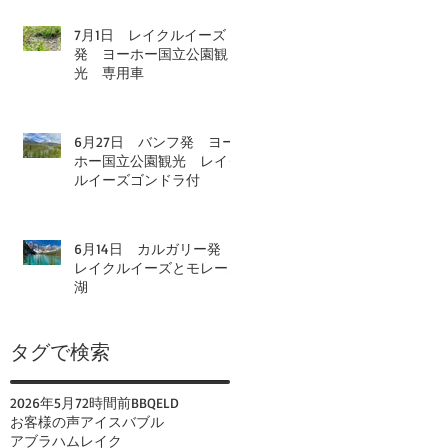
7月1日 レイクルイーズ
発 ヨーホー国立公園観
光 専用車
6月27日 バンフ発 ヨー
ホー国立公園観光 レイク
ルイーズゴンドラ付
6月14日 カルガリー発
レイクルイーズとモレーン
湖
タグで検索
2026年
5月
72時間前
BBQ
ELD
お客様の声
アイスバブル
アブラハムレイク