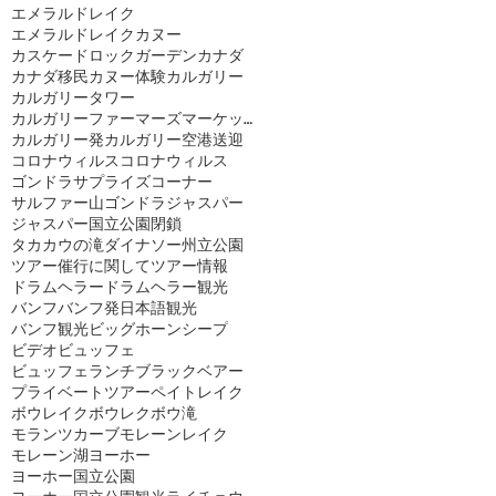
エメラルドレイク
エメラルドレイクカヌー
カスケードロックガーデン
カナダ
カナダ移民
カヌー体験
カルガリー
カルガリータワー
カルガリーファーマーズマーケット
カルガリー発
カルガリー空港送迎
コロナウィルス
コロナウィルス
ゴンドラ
サプライズコーナー
サルファー山ゴンドラ
ジャスパー
ジャスパー国立公園閉鎖
タカカウの滝
ダイナソー州立公園
ツアー催行に関して
ツアー情報
ドラムヘラー
ドラムヘラー観光
バンフ
バンフ発日本語観光
バンフ観光
ビッグホーンシープ
ビデオ
ビュッフェ
ビュッフェランチ
ブラックベアー
プライベートツアー
ペイトレイク
ボウレイク
ボウレク
ボウ滝
モランツカーブ
モレーンレイク
モレーン湖
ヨーホー
ヨーホー国立公園