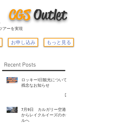
CGS
O
utlet
ー
ツアーを実現
お申し込み
もっと見る
Recent Posts
ロッキー1日観光について-
残念なお知らせ
7月9日 カルガリー空港
からレイクルイーズのホテ
ルへ