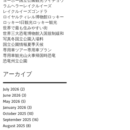
ヨーホー国立公園観光
ライチョウ
ラムヘラー
レイクルイーズ
レイクルイーズゴンドラ
ロイヤルティレル博物館
ロッキー
ロッキー1日観光
ロッキー観光
世界で最も住みやすい街
世界三大恐竜博物館
入国規制緩和
写真
冬
国立公園入場料
国立公園情報
夏季
天候
専用車ツアー
専用車プラン
専用車観光
山火事
帰国時
恐竜
恐竜州立公園
アーカイブ
July 2026
(2)
2 posts
June 2026
(3)
3 posts
May 2026
(5)
5 posts
January 2026
(3)
3 posts
October 2025
(10)
10 posts
September 2025
(16)
16 posts
August 2025
(8)
8 posts