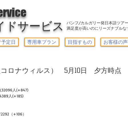
アウトレット-カルガリーガイドサービス/Calgary Guide Service
ervice
イドサービス
バンフ/カルガリー発日本語ツア
満足度が高いのにリーズナブルな
行予定日
専用車プラン
目指すもの
お客様の声
コロナウィルス） 5月10日 夕方時点
2096人(+847)　
89人(+185)
2292（+106）
）