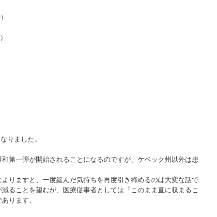
0）
0）
となりました。
緩和第一弾が開始されることになるのですが、ケベック州以外は患
によりますと、一度緩んだ気持ちを再度引き締めるのは大変な話で
が減ることを望むが、医療従事者としては『このまま直に収まるこ
であります。