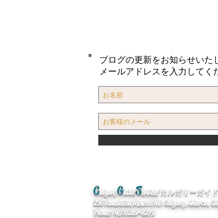
ブログの更新をお知らせいた
メールアドレスを入力してく
C
G
S
algary
uide
ervice/カルガリーガ
256 Ranchview Mews. N.W. Calgary, Alberta, 
Phone: (403)289-8271