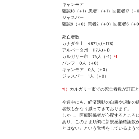
キャンモア
確認18（+1）患者1（+1）回復者17（+
ジャスパー
確認9（+0）患者2（+0）回復者6（+
死亡者数
カナダ全土　4871人(+178)
アルバータ州　117人(+1)
カルガリー市　74人（-1）
*1
バンフ　0人（+0）
キャンモア　0人（+0）
ジャスパー　1人（+0）
*1）
カルガリー市での死亡者数が訂正
今週中にも、経済活動の自粛や規制の
者数もかなり減ってきております。
しかし、医療関係者が心配するところ
あり、このまま順調に新規感染確認数
とはない』という覚悟をしているよう