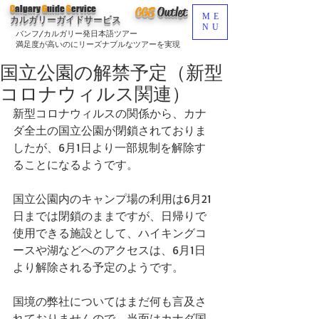
C
algary
G
uide
S
ervice
CGS
O
utlet
ME
カルガリーガイドサービス
NU
バンフ/カルガリー発日本語ツアー
満足度が高いのにリーズナブルなツアーを実現
国立公園の解禁予定（新型
コロナウィルス関連）
新型コロナウィルスの関係から、カナ
ダ全土の国立公園が閉鎖されておりま
したが、6月1日より一部規制を解除す
ることになるようです。
国立公園内のキャンプ場の利用は6月21
日までは閉鎖のままですが、日帰りで
使用できる施設として、ハイキングコ
ースや湖などへのアクセスは、6月1日
より解除される予定のようです。
国境の弊社についてはまだ何も言及さ
れておりませんので、当面はカナダ国