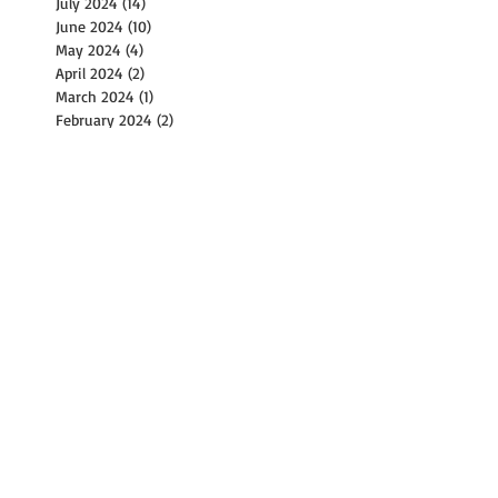
July 2024
(14)
14 posts
June 2024
(10)
10 posts
May 2024
(4)
4 posts
April 2024
(2)
2 posts
March 2024
(1)
1 post
February 2024
(2)
2 posts
December 2023
(1)
1 post
November 2023
(2)
2 posts
October 2023
(8)
8 posts
September 2023
(4)
4 posts
August 2023
(11)
11 posts
July 2023
(8)
8 posts
June 2023
(3)
3 posts
May 2023
(6)
6 posts
April 2023
(2)
2 posts
March 2023
(17)
17 posts
February 2023
(1)
1 post
January 2023
(2)
2 posts
December 2022
(2)
2 posts
November 2022
(9)
9 posts
October 2022
(14)
14 posts
September 2022
(30)
30 posts