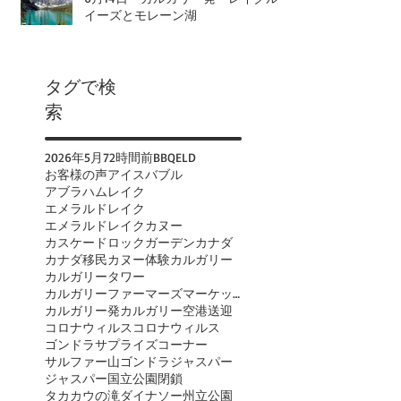
イーズとモレーン湖
タグで検
索
2026年
5月
72時間前
BBQ
ELD
お客様の声
アイスバブル
アブラハムレイク
エメラルドレイク
エメラルドレイクカヌー
カスケードロックガーデン
カナダ
カナダ移民
カヌー体験
カルガリー
カルガリータワー
カルガリーファーマーズマーケット
カルガリー発
カルガリー空港送迎
コロナウィルス
コロナウィルス
ゴンドラ
サプライズコーナー
サルファー山ゴンドラ
ジャスパー
ジャスパー国立公園閉鎖
タカカウの滝
ダイナソー州立公園