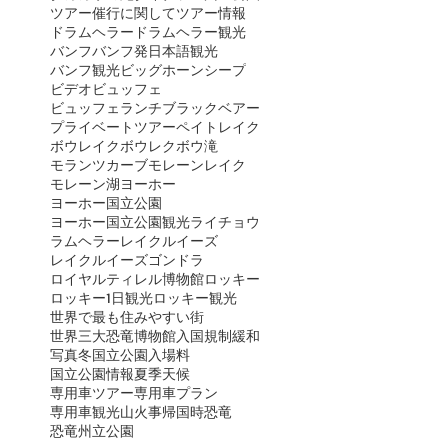
ツアー催行に関して
ツアー情報
ドラムヘラー
ドラムヘラー観光
バンフ
バンフ発日本語観光
バンフ観光
ビッグホーンシープ
ビデオ
ビュッフェ
ビュッフェランチ
ブラックベアー
プライベートツアー
ペイトレイク
ボウレイク
ボウレク
ボウ滝
モランツカーブ
モレーンレイク
モレーン湖
ヨーホー
ヨーホー国立公園
ヨーホー国立公園観光
ライチョウ
ラムヘラー
レイクルイーズ
レイクルイーズゴンドラ
ロイヤルティレル博物館
ロッキー
ロッキー1日観光
ロッキー観光
世界で最も住みやすい街
世界三大恐竜博物館
入国規制緩和
写真
冬
国立公園入場料
国立公園情報
夏季
天候
専用車ツアー
専用車プラン
専用車観光
山火事
帰国時
恐竜
恐竜州立公園