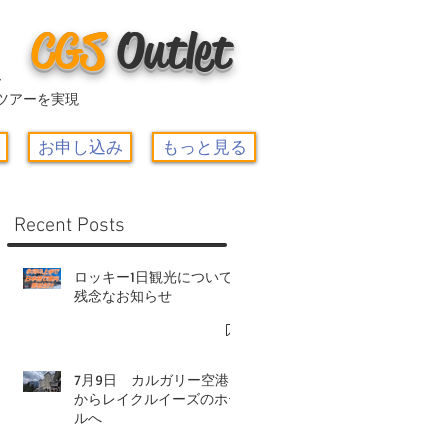
CGS
O
utlet
ー
ツアーを実現
お申し込み
もっと見る
Recent Posts
ロッキー1日観光について-
残念なお知らせ
7月9日 カルガリー空港
からレイクルイーズのホテ
ルへ