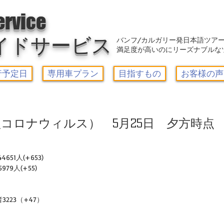
アウトレット-カルガリーガイドサービス/Calgary Guide Service
ervice
イドサービス
バンフ/カルガリー発日本語ツア
満足度が高いのにリーズナブルな
行予定日
専用車プラン
目指すもの
お客様の声
コロナウィルス） 5月25日 夕方時点
651人(+653)　
79人(+55)
3223（+47）
）