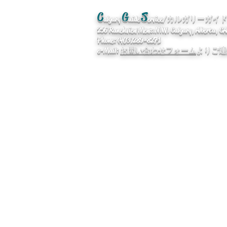
C
G
S
algary
uide
ervice/カルガリーガ
256 Ranchview Mews. N.W. Calgary, Alberta, 
Phone: (403)289-8271
e-Mail:
お問い合わせフォーム
よりご連
企業情報
/
便利なリンク
/ Qan