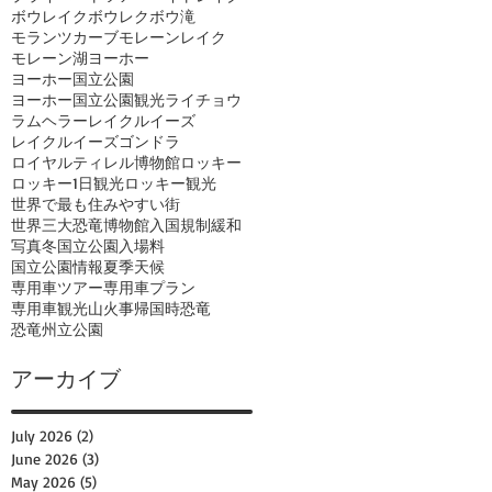
ボウレイク
ボウレク
ボウ滝
モランツカーブ
モレーンレイク
モレーン湖
ヨーホー
ヨーホー国立公園
ヨーホー国立公園観光
ライチョウ
ラムヘラー
レイクルイーズ
レイクルイーズゴンドラ
ロイヤルティレル博物館
ロッキー
ロッキー1日観光
ロッキー観光
世界で最も住みやすい街
世界三大恐竜博物館
入国規制緩和
写真
冬
国立公園入場料
国立公園情報
夏季
天候
専用車ツアー
専用車プラン
専用車観光
山火事
帰国時
恐竜
恐竜州立公園
アーカイブ
July 2026
(2)
2 posts
June 2026
(3)
3 posts
May 2026
(5)
5 posts