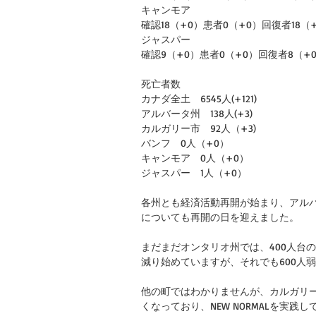
キャンモア
確認18（+0）患者0（+0）回復者18（
ジャスパー
確認9（+0）患者0（+0）回復者8（+
死亡者数
カナダ全土　6545人(+121)
アルバータ州　138人(+3)
カルガリー市　92人（+3)
バンフ　0人（+0）
キャンモア　0人（+0）
ジャスパー　1人（+0）
各州とも経済活動再開が始まり、アル
についても再開の日を迎えました。
まだまだオンタリオ州では、400人台
減り始めていますが、それでも600人
他の町ではわかりませんが、カルガリ
くなっており、NEW NORMALを実