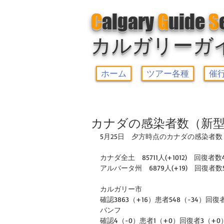
C
algary
G
uide
S
カルガリーガ
ホーム
ツアー各種
催
カナダの感染者数（新型
5月25日　夕方時点のカナダの感染者数
カナダ全土　85711人(+1012)　回復者数44
アルバータ州　6879人(+19)　回復者数59
カルガリー市
確認3863（+16）患者548（-34）回復者
バンフ
確認4（-0）患者1（+0）回復者3（+0