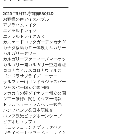
2026年
5月
72時間前
BBQ
ELD
お客様の声
アイスバブル
アブラハムレイク
エメラルドレイク
エメラルドレイクカヌー
カスケードロックガーデン
カナダ
カナダ移民
カヌー体験
カルガリー
カルガリータワー
カルガリーファーマーズマーケット
カルガリー発
カルガリー空港送迎
コロナウィルス
コロナウィルス
ゴンドラ
サプライズコーナー
サルファー山ゴンドラ
ジャスパー
ジャスパー国立公園閉鎖
タカカウの滝
ダイナソー州立公園
ツアー催行に関して
ツアー情報
ドラムヘラー
ドラムヘラー観光
バンフ
バンフ発日本語観光
バンフ観光
ビッグホーンシープ
ビデオ
ビュッフェ
ビュッフェランチ
ブラックベアー
プライベートツアー
ペイトレイク