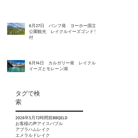
6月27日 バンフ発 ヨーホー国立
公園観光 レイクルイーズゴンドラ
付
6月14日 カルガリー発 レイクル
イーズとモレーン湖
タグで検
索
2026年
5月
72時間前
BBQ
ELD
お客様の声
アイスバブル
アブラハムレイク
エメラルドレイク