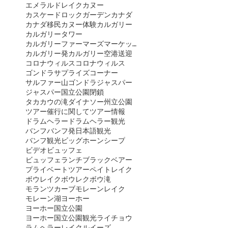
エメラルドレイクカヌー
カスケードロックガーデン
カナダ
カナダ移民
カヌー体験
カルガリー
カルガリータワー
カルガリーファーマーズマーケット
カルガリー発
カルガリー空港送迎
コロナウィルス
コロナウィルス
ゴンドラ
サプライズコーナー
サルファー山ゴンドラ
ジャスパー
ジャスパー国立公園閉鎖
タカカウの滝
ダイナソー州立公園
ツアー催行に関して
ツアー情報
ドラムヘラー
ドラムヘラー観光
バンフ
バンフ発日本語観光
バンフ観光
ビッグホーンシープ
ビデオ
ビュッフェ
ビュッフェランチ
ブラックベアー
プライベートツアー
ペイトレイク
ボウレイク
ボウレク
ボウ滝
モランツカーブ
モレーンレイク
モレーン湖
ヨーホー
ヨーホー国立公園
ヨーホー国立公園観光
ライチョウ
ラムヘラー
レイクルイーズ