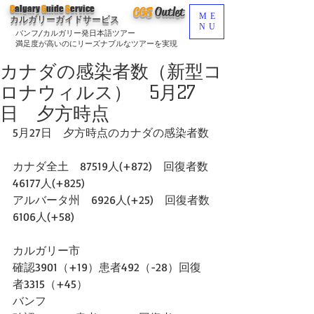
C
algary
G
uide
S
ervice
CGS
O
utlet
ME
カルガリーガイドサービス
NU
バンフ/カルガリー発日本語ツアー
満足度が高いのにリーズナブルなツアーを実現
カナダの感染者数（新型コ
ロナウィルス） 5月27
日 夕方時点
5月27日　夕方時点のカナダの感染者数
カナダ全土　87519人(+872)　回復者数
46177人(+825)　
アルバータ州　6926人(+25)　回復者数
6106人(+58)
カルガリー市
確認3901（+19）患者492（-28）回復
者3315（+45）
バンフ