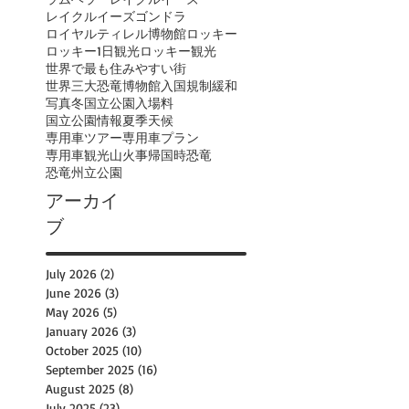
レイクルイーズゴンドラ
ロイヤルティレル博物館
ロッキー
ロッキー1日観光
ロッキー観光
世界で最も住みやすい街
世界三大恐竜博物館
入国規制緩和
写真
冬
国立公園入場料
国立公園情報
夏季
天候
専用車ツアー
専用車プラン
専用車観光
山火事
帰国時
恐竜
恐竜州立公園
アーカイ
ブ
July 2026
(2)
2 posts
June 2026
(3)
3 posts
May 2026
(5)
5 posts
January 2026
(3)
3 posts
October 2025
(10)
10 posts
September 2025
(16)
16 posts
August 2025
(8)
8 posts
July 2025
(23)
23 posts