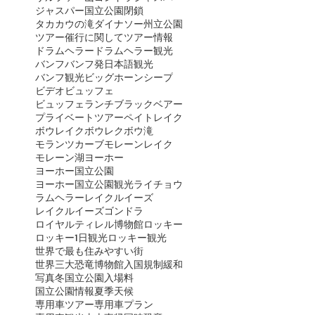
ジャスパー国立公園閉鎖
タカカウの滝
ダイナソー州立公園
ツアー催行に関して
ツアー情報
ドラムヘラー
ドラムヘラー観光
バンフ
バンフ発日本語観光
バンフ観光
ビッグホーンシープ
ビデオ
ビュッフェ
ビュッフェランチ
ブラックベアー
プライベートツアー
ペイトレイク
ボウレイク
ボウレク
ボウ滝
モランツカーブ
モレーンレイク
モレーン湖
ヨーホー
ヨーホー国立公園
ヨーホー国立公園観光
ライチョウ
ラムヘラー
レイクルイーズ
レイクルイーズゴンドラ
ロイヤルティレル博物館
ロッキー
ロッキー1日観光
ロッキー観光
世界で最も住みやすい街
世界三大恐竜博物館
入国規制緩和
写真
冬
国立公園入場料
国立公園情報
夏季
天候
専用車ツアー
専用車プラン