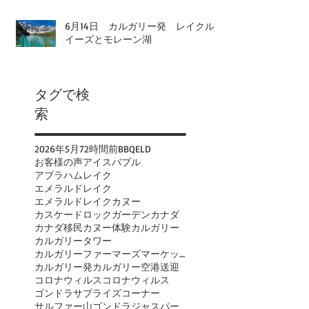
6月14日 カルガリー発 レイクル
イーズとモレーン湖
タグで検
索
2026年
5月
72時間前
BBQ
ELD
お客様の声
アイスバブル
アブラハムレイク
エメラルドレイク
エメラルドレイクカヌー
カスケードロックガーデン
カナダ
カナダ移民
カヌー体験
カルガリー
カルガリータワー
カルガリーファーマーズマーケット
カルガリー発
カルガリー空港送迎
コロナウィルス
コロナウィルス
ゴンドラ
サプライズコーナー
サルファー山ゴンドラ
ジャスパー