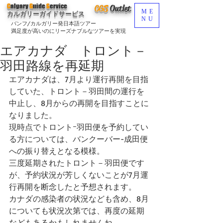
C
algary
G
uide
S
ervice
CGS
O
utlet
ME
カルガリーガイドサービス
NU
バンフ/カルガリー発日本語ツアー
満足度が高いのにリーズナブルなツアーを実現
エアカナダ トロント－
羽田路線を再延期
エアカナダは、7月より運行再開を目指
していた、トロント－羽田間の運行を
中止し、8月からの再開を目指すことに
なりました。
現時点でトロントｰ羽田便を予約してい
る方については、バンクーバー-成田便
への振り替えとなる模様。
三度延期されたトロント－羽田便です
が、予約状況が芳しくないことが7月運
行再開を断念したと予想されます。
カナダの感染者の状況なども含め、8月
についても状況次第では、再度の延期
などもあるかもしれませんね。