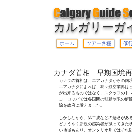
C
algary
G
uide
S
カルガリーガ
ホーム
ツアー各種
催
カナダ首相 早期国境
カナダの首相は、エアカナダからの国
エアカナダによれば、我々航空業界は
が出来るものではなく、スタッフのト
ヨーロッパでは各国間の移動制限の解
除を政府に訴えました。
しかしながら、第二波などの懸念があ
どようやく新規の感染者が減ってきた
い地域もあり、オンタリオ州ではそれ