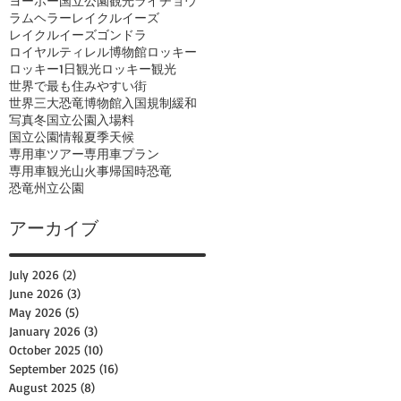
ヨーホー国立公園観光
ライチョウ
ラムヘラー
レイクルイーズ
レイクルイーズゴンドラ
ロイヤルティレル博物館
ロッキー
ロッキー1日観光
ロッキー観光
世界で最も住みやすい街
世界三大恐竜博物館
入国規制緩和
写真
冬
国立公園入場料
国立公園情報
夏季
天候
専用車ツアー
専用車プラン
専用車観光
山火事
帰国時
恐竜
恐竜州立公園
アーカイブ
July 2026
(2)
2 posts
June 2026
(3)
3 posts
May 2026
(5)
5 posts
January 2026
(3)
3 posts
October 2025
(10)
10 posts
September 2025
(16)
16 posts
August 2025
(8)
8 posts