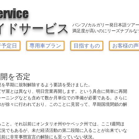
アウトレット-カルガリーガイドサービス/Calgary Guide Service
ervice
イドサービス
バンフ/カルガリー発日本語ツア
満足度が高いのにリーズナブルな
行予定日
専用車プラン
目指すもの
お客様の声
再開を否定
境を早期に規制解除するよう要請を受けました。
ピザ屋とは異なり、明日営業再開します。という具合に簡単に再開
レーニングなども含めて数か月単位での準備が必要である。さらに
除が徐々に行われており、このことに見習って、早期国境閉鎖の解
ること。それ以前にオンタリオ州やケベック州では、ここ1週間ほ
状況でもあるが、未だ経済活動の第二段階に入ることが出来ていな
以前に非常事態宣言の解除にも至っていない状況。