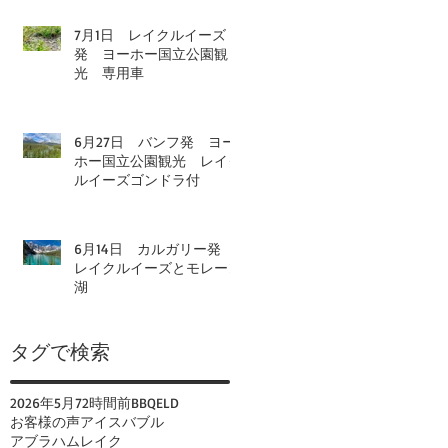
7月1日 レイクルイーズ
発 ヨーホー国立公園観
光 専用車
6月27日 バンフ発 ヨー
ホー国立公園観光 レイク
ルイーズゴンドラ付
6月14日 カルガリー発
レイクルイーズとモレーン
湖
タグで検索
2026年
5月
72時間前
BBQ
ELD
お客様の声
アイスバブル
アブラハムレイク