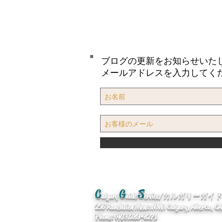
ブログの更新をお知らせいた
メールアドレスを入力してく
C
G
S
algary
uide
ervice/カルガリーガ
256 Ranchview Mews. N.W. Calgary, Alberta, 
Phone: (403)289-8271