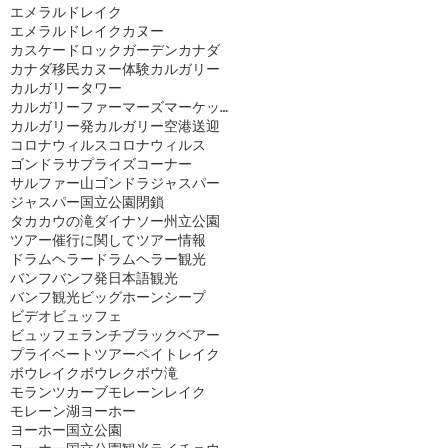
エメラルドレイク
エメラルドレイクカヌー
カスケードロックガーデン
カナダ
カナダ移民
カヌー体験
カルガリー
カルガリータワー
カルガリーファーマーズマーケット
カルガリー発
カルガリー空港送迎
コロナウィルス
コロナウィルス
ゴンドラ
サプライズコーナー
サルファー山ゴンドラ
ジャスパー
ジャスパー国立公園閉鎖
タカカウの滝
ダイナソー州立公園
ツアー催行に関して
ツアー情報
ドラムヘラー
ドラムヘラー観光
バンフ
バンフ発日本語観光
バンフ観光
ビッグホーンシープ
ビデオ
ビュッフェ
ビュッフェランチ
ブラックベアー
プライベートツアー
ペイトレイク
ボウレイク
ボウレク
ボウ滝
モランツカーブ
モレーンレイク
モレーン湖
ヨーホー
ヨーホー国立公園