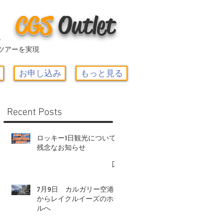
CGS
O
utlet
ー
ツアーを実現
お申し込み
もっと見る
Recent Posts
ロッキー1日観光について-
残念なお知らせ
7月9日 カルガリー空港
からレイクルイーズのホテ
ルへ