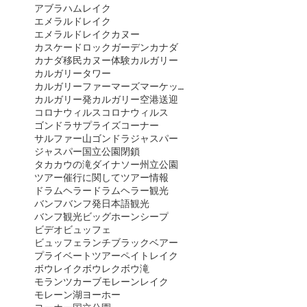
アブラハムレイク
エメラルドレイク
エメラルドレイクカヌー
カスケードロックガーデン
カナダ
カナダ移民
カヌー体験
カルガリー
カルガリータワー
カルガリーファーマーズマーケット
カルガリー発
カルガリー空港送迎
コロナウィルス
コロナウィルス
ゴンドラ
サプライズコーナー
サルファー山ゴンドラ
ジャスパー
ジャスパー国立公園閉鎖
タカカウの滝
ダイナソー州立公園
ツアー催行に関して
ツアー情報
ドラムヘラー
ドラムヘラー観光
バンフ
バンフ発日本語観光
バンフ観光
ビッグホーンシープ
ビデオ
ビュッフェ
ビュッフェランチ
ブラックベアー
プライベートツアー
ペイトレイク
ボウレイク
ボウレク
ボウ滝
モランツカーブ
モレーンレイク
モレーン湖
ヨーホー