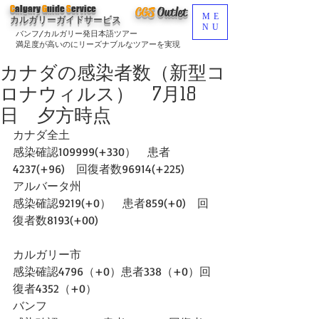
C
algary
G
uide
S
ervice
CGS
O
utlet
ME
カルガリーガイドサービス
NU
バンフ/カルガリー発日本語ツアー
満足度が高いのにリーズナブルなツアーを実現
カナダの感染者数（新型コ
ロナウィルス） 7月18
日 夕方時点
カナダ全土
感染確認109999(+330）　患者
4237(+96)　回復者数96914(+225)　
アルバータ州
感染確認9219(+0）　患者859(+0)　回
復者数8193(+00)
カルガリー市
感染確認4796（+0）患者338（+0）回
復者4352（+0）
バンフ