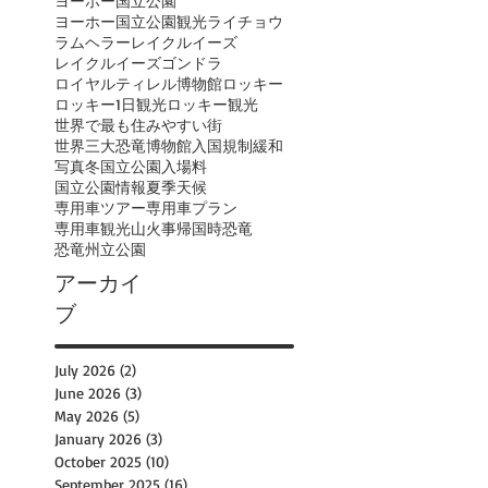
ヨーホー国立公園
ヨーホー国立公園観光
ライチョウ
ラムヘラー
レイクルイーズ
レイクルイーズゴンドラ
ロイヤルティレル博物館
ロッキー
ロッキー1日観光
ロッキー観光
世界で最も住みやすい街
世界三大恐竜博物館
入国規制緩和
写真
冬
国立公園入場料
国立公園情報
夏季
天候
専用車ツアー
専用車プラン
専用車観光
山火事
帰国時
恐竜
恐竜州立公園
アーカイ
ブ
July 2026
(2)
2 posts
June 2026
(3)
3 posts
May 2026
(5)
5 posts
January 2026
(3)
3 posts
October 2025
(10)
10 posts
September 2025
(16)
16 posts