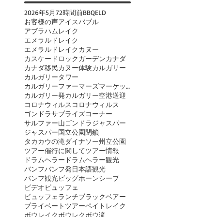
2026年
5月
72時間前
BBQ
ELD
お客様の声
アイスバブル
アブラハムレイク
エメラルドレイク
エメラルドレイクカヌー
カスケードロックガーデン
カナダ
カナダ移民
カヌー体験
カルガリー
カルガリータワー
カルガリーファーマーズマーケット
カルガリー発
カルガリー空港送迎
コロナウィルス
コロナウィルス
ゴンドラ
サプライズコーナー
サルファー山ゴンドラ
ジャスパー
ジャスパー国立公園閉鎖
タカカウの滝
ダイナソー州立公園
ツアー催行に関して
ツアー情報
ドラムヘラー
ドラムヘラー観光
バンフ
バンフ発日本語観光
バンフ観光
ビッグホーンシープ
ビデオ
ビュッフェ
ビュッフェランチ
ブラックベアー
プライベートツアー
ペイトレイク
ボウレイク
ボウレク
ボウ滝