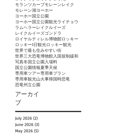
モランツカーブ
モレーンレイク
モレーン湖
ヨーホー
ヨーホー国立公園
ヨーホー国立公園観光
ライチョウ
ラムヘラー
レイクルイーズ
レイクルイーズゴンドラ
ロイヤルティレル博物館
ロッキー
ロッキー1日観光
ロッキー観光
世界で最も住みやすい街
世界三大恐竜博物館
入国規制緩和
写真
冬
国立公園入場料
国立公園情報
夏季
天候
専用車ツアー
専用車プラン
専用車観光
山火事
帰国時
恐竜
恐竜州立公園
アーカイ
ブ
July 2026
(2)
2 posts
June 2026
(3)
3 posts
May 2026
(5)
5 posts