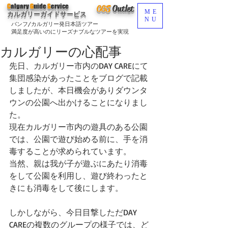
C
algary
G
uide
S
ervice
CGS
O
utlet
ME
カルガリーガイドサービス
NU
バンフ/カルガリー発日本語ツアー
満足度が高いのにリーズナブルなツアーを実現
カルガリーの心配事
先日、カルガリー市内のDAY CAREにて
集団感染があったことをブログで記載
しましたが、本日機会がありダウンタ
ウンの公園へ出かけることになりまし
た。
現在カルガリー市内の遊具のある公園
では、公園で遊び始める前に、手を消
毒することが求められています。
当然、親は我が子が遊ぶにあたり消毒
をして公園を利用し、遊び終わったと
きにも消毒をして後にします。
しかしながら、今日目撃しただDAY 
CAREの複数のグループの様子では、ど