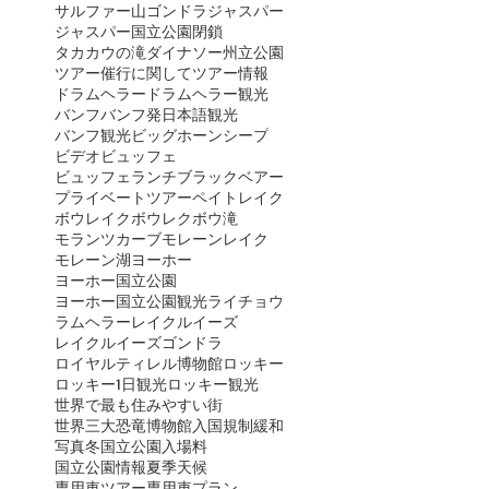
サルファー山ゴンドラ
ジャスパー
ジャスパー国立公園閉鎖
タカカウの滝
ダイナソー州立公園
ツアー催行に関して
ツアー情報
ドラムヘラー
ドラムヘラー観光
バンフ
バンフ発日本語観光
バンフ観光
ビッグホーンシープ
ビデオ
ビュッフェ
ビュッフェランチ
ブラックベアー
プライベートツアー
ペイトレイク
ボウレイク
ボウレク
ボウ滝
モランツカーブ
モレーンレイク
モレーン湖
ヨーホー
ヨーホー国立公園
ヨーホー国立公園観光
ライチョウ
ラムヘラー
レイクルイーズ
レイクルイーズゴンドラ
ロイヤルティレル博物館
ロッキー
ロッキー1日観光
ロッキー観光
世界で最も住みやすい街
世界三大恐竜博物館
入国規制緩和
写真
冬
国立公園入場料
国立公園情報
夏季
天候
専用車ツアー
専用車プラン