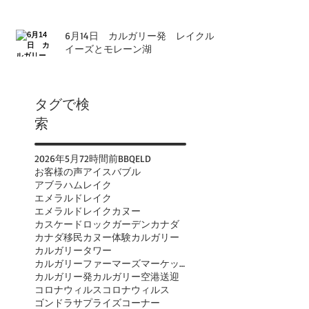
6月14日 カルガリー発 レイクル
イーズとモレーン湖
タグで検
索
2026年
5月
72時間前
BBQ
ELD
お客様の声
アイスバブル
アブラハムレイク
エメラルドレイク
エメラルドレイクカヌー
カスケードロックガーデン
カナダ
カナダ移民
カヌー体験
カルガリー
カルガリータワー
カルガリーファーマーズマーケット
カルガリー発
カルガリー空港送迎
コロナウィルス
コロナウィルス
ゴンドラ
サプライズコーナー