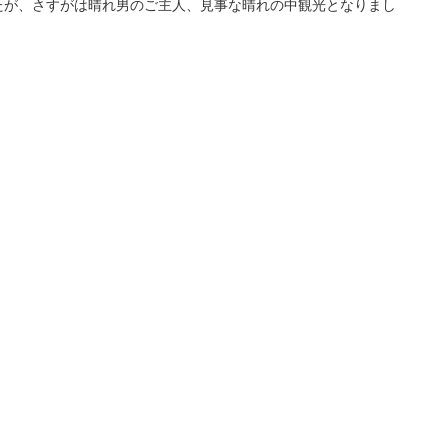
たが、さすがは晴れ男のご主人、見事な晴れの中観光となりまし