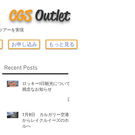
CGS
O
utlet
ー
ツアーを実現
お申し込み
もっと見る
Recent Posts
ロッキー1日観光について-
残念なお知らせ
7月9日 カルガリー空港
からレイクルイーズのホテ
ルへ