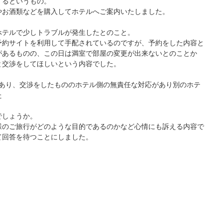
するというもの。
やお酒類などを購入してホテルへご案内いたしました。
ホテルで少しトラブルが発生したとのこと。
予約サイトを利用して手配されているのですが、予約をした内容と
があるものの、この日は満室で部屋の変更が出来ないとのことか
と交渉をしてほしいという内容でした。
があり、交渉をしたもののホテル側の無責任な対応があり別のホテ
た
でしょうか。
様のご旅行がどのような目的であるのかなど心情にも訴える内容で
て回答を待つことにしました。