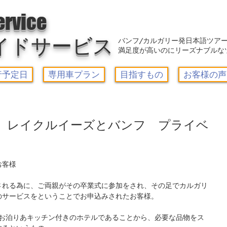
アウトレット-カルガリーガイドサービス/Calgary Guide Service
ervice
イドサービス
バンフ/カルガリー発日本語ツア
満足度が高いのにリーズナブルな
行予定日
専用車プラン
目指すもの
お客様の声
発 レイクルイーズとバンフ プライベ
お客様
される為に、ご両親がその卒業式に参加をされ、その足でカルガリ
のサービスをということでお申込みされたお客様。
、お泊りあキッチン付きのホテルであることから、必要な品物をス