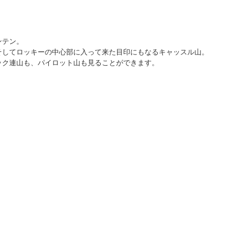
ンテン。
そしてロッキーの中心部に入って来た目印にもなるキャッスル山。
ック連山も、パイロット山も見ることができます。