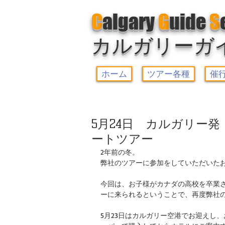
C
algary
G
uide
S
カルガリーガ
ホーム
ツアー各種
催
5月24日 カルガリー
ートツアー
2年前の冬。
弊社のツアーに参加をしていただいた
今回は、お子様がカナダの高校を卒業
ーに来られるということで、再度弊社
5月23日はカルガリー空港でお迎えし