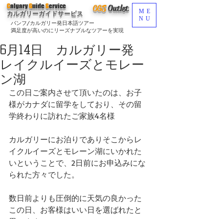
C
algary
G
uide
S
ervice
CGS
O
utlet
ME
カルガリーガイドサービス
NU
バンフ/カルガリー発日本語ツアー
満足度が高いのにリーズナブルなツアーを実現
6月14日 カルガリー発
レイクルイーズとモレー
ン湖
この日ご案内させて頂いたのは、お子
様がカナダに留学をしており、その留
学終わりに訪れたご家族4名様
カルガリーにお泊りでありそこからレ
イクルイーズとモレーン湖にいかれた
いということで、2日前にお申込みにな
られた方々でした。
数日前よりも圧倒的に天気の良かった
この日、お客様はいい日を選ばれたと