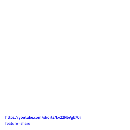
https://youtube.com/shorts/kv22NbVgb70?
feature=share