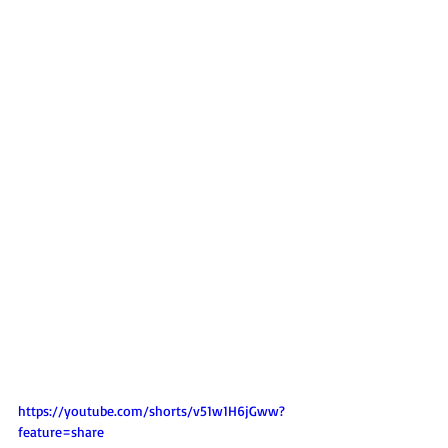
https://youtube.com/shorts/v51w1H6jGww?
feature=share