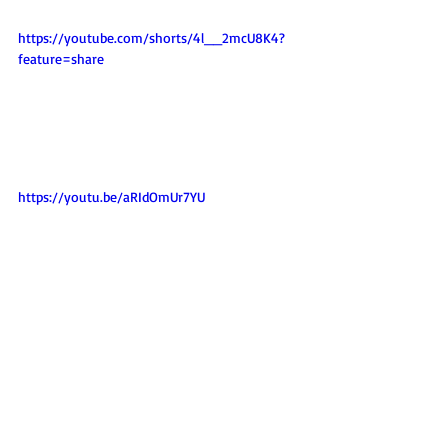
https://youtube.com/shorts/4l__2mcU8K4?
feature=share
https://youtu.be/aRIdOmUr7YU