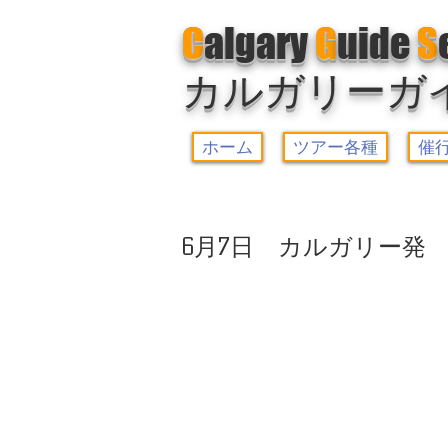
C
algary
G
uide
S
カルガリーガ
ホーム
ツアー各種
催
6月7日 カルガリー発