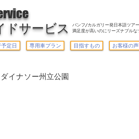
アウトレット-カルガリーガイドサービス/Calgary Guide Service
ervice
イドサービス
バンフ/カルガリー発日本語ツア
満足度が高いのにリーズナブルな
行予定日
専用車プラン
目指すもの
お客様の声
 ダイナソー州立公園