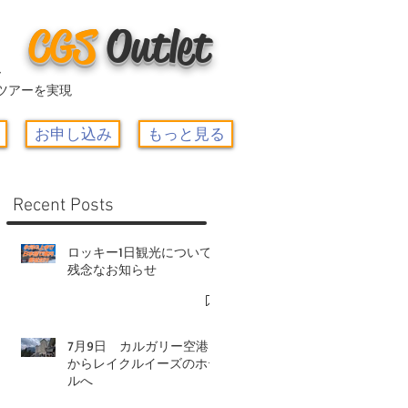
CGS
O
utlet
ー
ツアーを実現
お申し込み
もっと見る
Recent Posts
ロッキー1日観光について-
残念なお知らせ
7月9日 カルガリー空港
からレイクルイーズのホテ
ルへ