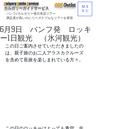
C
algary
G
uide
S
ervice
CGS
O
utlet
ME
カルガリーガイドサービス
NU
バンフ/カルガリー発日本語ツアー
満足度が高いのにリーズナブルなツアーを実現
6月9日 バンフ発 ロッキ
ー1日観光 （氷河観光）
この日ご案内させていただきましたの
は、親子旅のお二人アラスカクルーズ
を含めて長旅を楽しまれている方々。
この日のロッキーはとっても青空。全