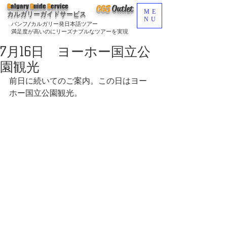
C
algary
G
uide
S
ervice
CGS
O
utlet
ME
カルガリーガイドサービス
NU
バンフ/カルガリー発日本語ツアー
満足度が高いのにリーズナブルなツアーを実現
7月16日 ヨーホー国立公
園観光
前日に続いてのご案内。この日はヨー
ホー国立公園観光。