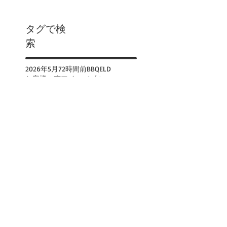
タグで検
索
2026年
5月
72時間前
BBQ
ELD
お客様の声
アイスバブル
アブラハムレイク
エメラルドレイク
エメラルドレイクカヌー
カスケードロックガーデン
カナダ
カナダ移民
カヌー体験
カルガリー
カルガリータワー
カルガリーファーマーズマーケット
カルガリー発
カルガリー空港送迎
コロナウィルス
コロナウィルス
ゴンドラ
サプライズコーナー
サルファー山ゴンドラ
ジャスパー
ジャスパー国立公園閉鎖
タカカウの滝
ダイナソー州立公園
ツアー催行に関して
ツアー情報
ドラムヘラー
ドラムヘラー観光