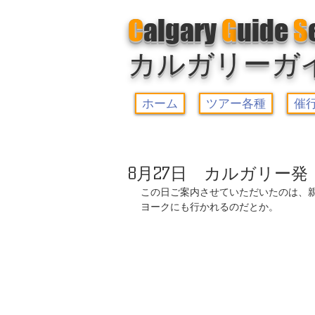
C
algary
G
uide
S
カルガリーガ
ホーム
ツアー各種
催
8月27日 カルガリー
この日ご案内させていただいたのは、
ヨークにも行かれるのだとか。