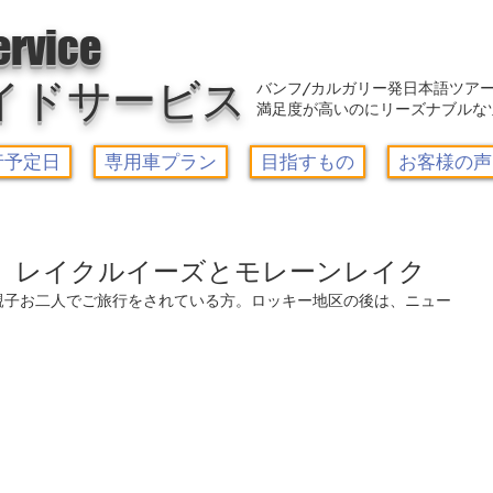
アウトレット-カルガリーガイドサービス/Calgary Guide Service
ervice
イドサービス
バンフ/カルガリー発日本語ツア
満足度が高いのにリーズナブルな
行予定日
専用車プラン
目指すもの
お客様の声
発 レイクルイーズとモレーンレイク
親子お二人でご旅行をされている方。ロッキー地区の後は、ニュー