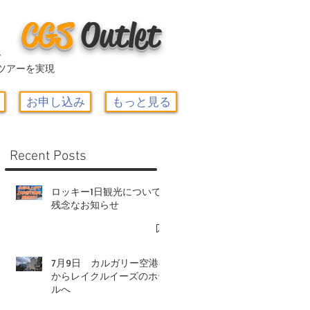
CGS
O
utlet
ー
ツアーを実現
お申し込み
もっと見る
Recent Posts
ロッキー1日観光について-
残念なお知らせ
7月9日 カルガリー空港
からレイクルイーズのホテ
ルへ