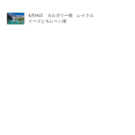
6月14日 カルガリー発 レイクル
イーズとモレーン湖
タグで検
索
2026年
5月
72時間前
BBQ
ELD
お客様の声
アイスバブル
アブラハムレイク
エメラルドレイク
エメラルドレイクカヌー
カスケードロックガーデン
カナダ
カナダ移民
カヌー体験
カルガリー
カルガリータワー
カルガリーファーマーズマーケット
カルガリー発
カルガリー空港送迎
コロナウィルス
コロナウィルス
ゴンドラ
サプライズコーナー