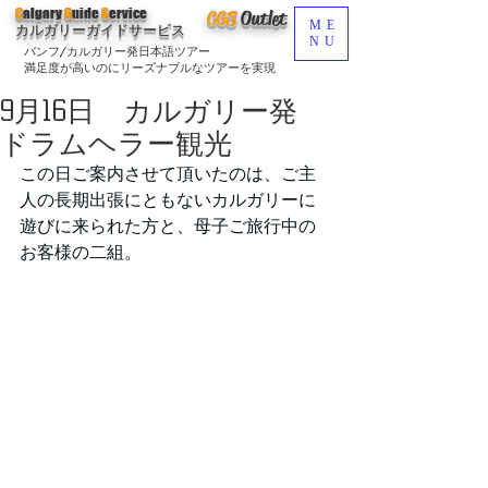
C
algary
G
uide
S
ervice
CGS
O
utlet
ME
カルガリーガイドサービス
NU
バンフ/カルガリー発日本語ツアー
満足度が高いのにリーズナブルなツアーを実現
9月16日 カルガリー発
ドラムヘラー観光
この日ご案内させて頂いたのは、ご主
人の長期出張にともないカルガリーに
遊びに来られた方と、母子ご旅行中の
お客様の二組。