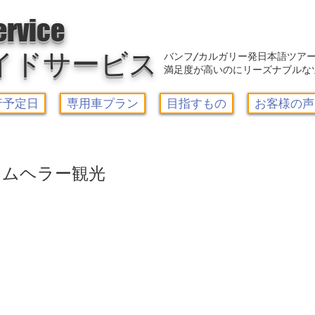
アウトレット-カルガリーガイドサービス/Calgary Guide Service
ervice
イドサービス
バンフ/カルガリー発日本語ツア
満足度が高いのにリーズナブルな
行予定日
専用車プラン
目指すもの
お客様の声
ラムヘラー観光