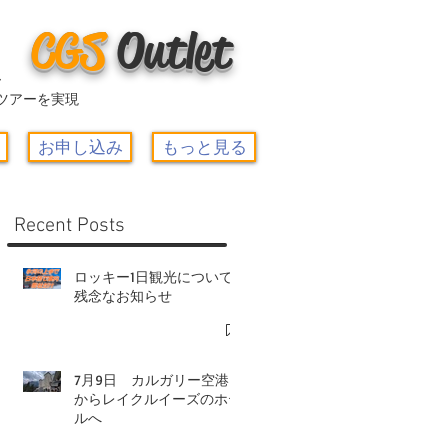
CGS
O
utlet
ー
ツアーを実現
お申し込み
もっと見る
Recent Posts
ロッキー1日観光について-
残念なお知らせ
7月9日 カルガリー空港
からレイクルイーズのホテ
ルへ