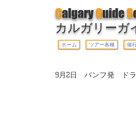
C
algary
G
uide
S
カルガリーガ
ホーム
ツアー各種
催
9月2日 バンフ発 ド