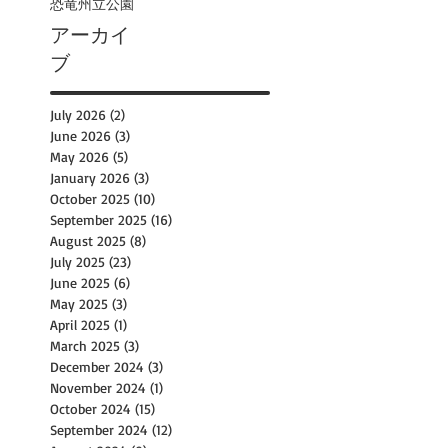
恐竜州立公園
アーカイ
ブ
July 2026
(2)
2 posts
June 2026
(3)
3 posts
May 2026
(5)
5 posts
January 2026
(3)
3 posts
October 2025
(10)
10 posts
September 2025
(16)
16 posts
August 2025
(8)
8 posts
July 2025
(23)
23 posts
June 2025
(6)
6 posts
May 2025
(3)
3 posts
April 2025
(1)
1 post
March 2025
(3)
3 posts
December 2024
(3)
3 posts
November 2024
(1)
1 post
October 2024
(15)
15 posts
September 2024
(12)
12 posts