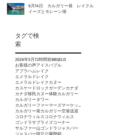
6月14日 カルガリー発 レイクル
イーズとモレーン湖
タグで検
索
2026年
5月
72時間前
BBQ
ELD
お客様の声
アイスバブル
アブラハムレイク
エメラルドレイク
エメラルドレイクカヌー
カスケードロックガーデン
カナダ
カナダ移民
カヌー体験
カルガリー
カルガリータワー
カルガリーファーマーズマーケット
カルガリー発
カルガリー空港送迎
コロナウィルス
コロナウィルス
ゴンドラ
サプライズコーナー
サルファー山ゴンドラ
ジャスパー
ジャスパー国立公園閉鎖