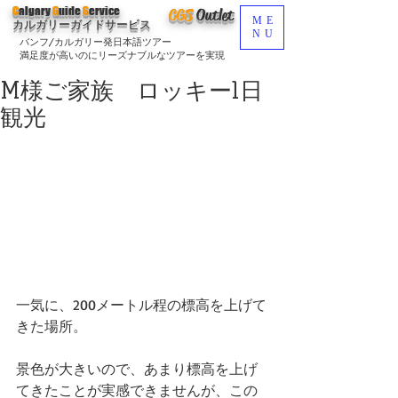
C
algary
G
uide
S
ervice
CGS
O
utlet
ME
カルガリーガイドサービス
NU
バンフ/カルガリー発日本語ツアー
満足度が高いのにリーズナブルなツアーを実現
M様ご家族 ロッキー1日
観光
一気に、200メートル程の標高を上げて
きた場所。
景色が大きいので、あまり標高を上げ
てきたことが実感できませんが、この