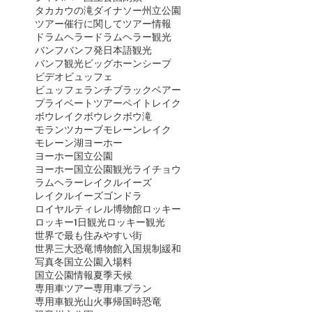
タカカウの滝
ダイナソー州立公園
ツアー催行に関して
ツアー情報
ドラムヘラー
ドラムヘラー観光
バンフ
バンフ発日本語観光
バンフ観光
ビッグホーンシープ
ビデオ
ビュッフェ
ビュッフェランチ
ブラックベアー
プライベートツアー
ペイトレイク
ボウレイク
ボウレク
ボウ滝
モランツカーブ
モレーンレイク
モレーン湖
ヨーホー
ヨーホー国立公園
ヨーホー国立公園観光
ライチョウ
ラムヘラー
レイクルイーズ
レイクルイーズゴンドラ
ロイヤルティレル博物館
ロッキー
ロッキー1日観光
ロッキー観光
世界で最も住みやすい街
世界三大恐竜博物館
入国規制緩和
写真
冬
国立公園入場料
国立公園情報
夏季
天候
専用車ツアー
専用車プラン
専用車観光
山火事
帰国時
恐竜