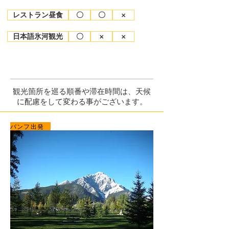
レストラン昼食
〇
〇
×
日本語氷河観光
〇
×
×
お申し込み
お問合わせ
観光箇所を巡る順番や滞在時間は、天候
に配慮をして変わる事がございます。
バンフ出発