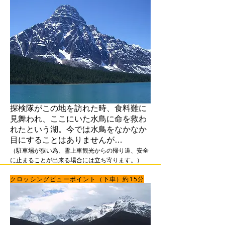
​探検隊がこの地を訪れた時、食料難に
見舞われ、ここにいた水鳥に命を救わ
れたという湖。今では水鳥をなかなか
目にすることはありませんが…
（駐車場が狭い為、雪上車観光からの帰り道、安全
に止まることが出来る場合には立ち寄ります。）
クロッシングビューポイント（下車）約15分