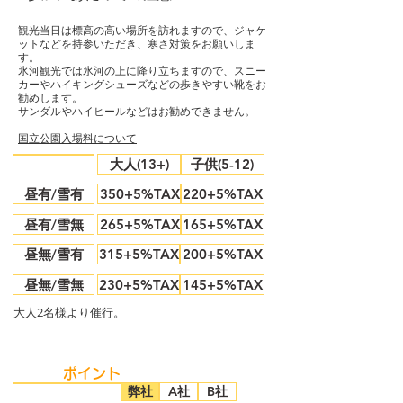
観光当日は標高の高い場所を訪れますので、ジャケ
ットなどを持参いただき、寒さ対策をお願いしま
す。
氷河観光では氷河の上に降り立ちますので、スニー
カーやハイキングシューズなどの歩きやすい靴をお
勧めします。
​サンダルやハイヒールなどはお勧めできません。
国立公園入場料について
大人(13+)
子供(5-12)
昼有/雪有
350+5%TAX
220+5%TAX
昼有/雪無
265+5%TAX
165+5%TAX
昼無/雪有
315+5%TAX
200+5%TAX
昼無/雪無
230+5%TAX
145+5%TAX
大人2名様より催行。
ポイント
弊社
A社
B社