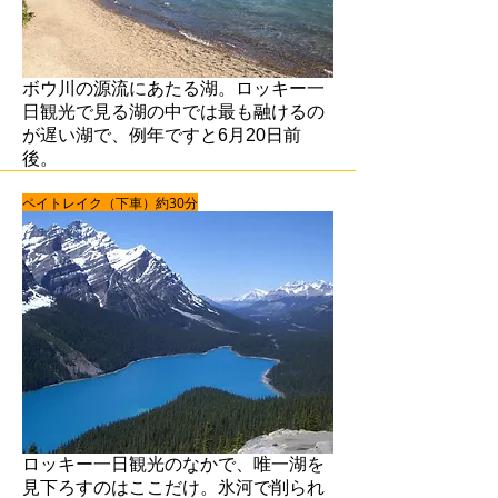
ボウ川の源流にあたる湖。ロッキー一
日観光で見る湖の中では最も融けるの
が遅い湖で、例年ですと6月20日前
後。
ペイトレイク（下車）約30分
ロッキー一日観光のなかで、唯一湖を
見下ろすのはここだけ。氷河で削られ