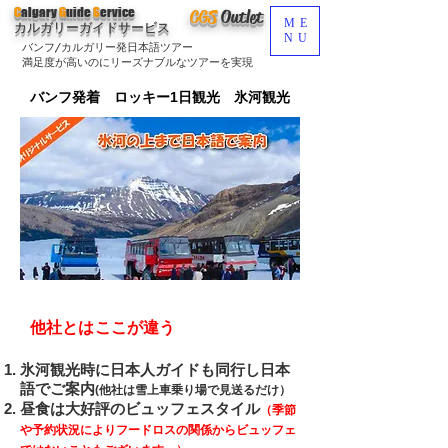
C
algary
G
uide
S
ervice
CGS
O
utlet
ME
カルガリーガイドサービス
NU
バンフ/カルガリー発日本語ツアー
満足度が高いのにリーズナブルなツアーを実現
バンフ発着 ロッキー1日観光 氷河観光
他社とはここが違う
氷河観光時に日本人ガイドも同行し日本
語でご案内
(他社は雪上車乗り場で見送るだけ）
昼食は大好評のビュッフェスタイル
（季節
や予約状況によりフードロスの関係からビュッフェ