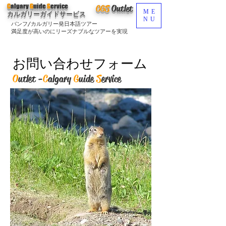
C
algary
G
uide
S
ervice
CGS
O
utlet
ME
カルガリーガイドサービス
NU
バンフ/カルガリー発日本語ツアー
満足度が高いのにリーズナブルなツアーを実現
​お問い合わせ
お問い合わせフォーム
O
utlet -
C
algary
G
uide
S
ervice