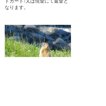
トカード/又は現金にて返金と
なります。
C
G
S
algary
uide
ervice/カルガリーガイドサービス
256 Ranchview Mews. N.W. Calgary, Alberta, CANADA