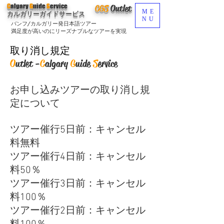
C
algary
G
uide
S
ervice
CGS
O
utlet
ME
カルガリーガイドサービス
NU
バンフ/カルガリー発日本語ツアー
満足度が高いのにリーズナブルなツアーを実現
取り消し規定
O
utlet -
C
algary
G
uide
S
ervice
お申し込みツアーの取り消し規
定について
ツアー催行5日前：キャンセル
料無料
ツアー催行4日前：キャンセル
料50％
ツアー催行3日前：キャンセル
料100％
ツアー催行2日前：キャンセル