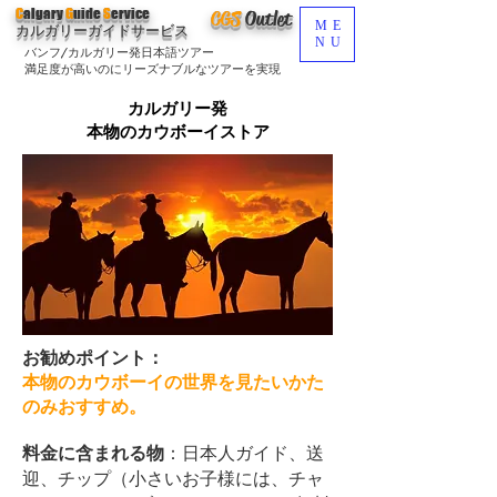
C
algary
G
uide
S
ervice
CGS
O
utlet
ME
カルガリーガイドサービス
NU
バンフ/カルガリー発日本語ツアー
満足度が高いのにリーズナブルなツアーを実現
カルガリー発
本物のカウボーイストア
お勧めポイント：
本物のカウボーイの世界を見たいかた
のみおすすめ。
料金に含まれる物
：日本人ガイド、送
（小さいお子様には、チャ
迎、チップ