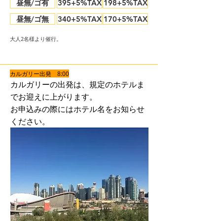
昼無/ゴ有
395+5%TAX
198+5%TAX
昼無/ゴ無
340+5%TAX
170+5%TAX
大人2名様より催行。
お申し込み
お問合わせ
​カルガリー出発 8:00
カルガリーの出発は、規定のホテルま
でお迎えに上がります。
お申込みの際にはホテル名をお知らせ
ください。