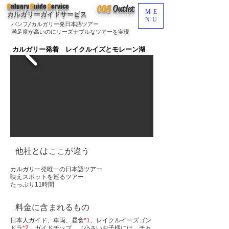
C
algary
G
uide
S
ervice
CGS
O
utlet
ME
カルガリーガイドサービス
NU
バンフ/カルガリー発日本語ツアー
満足度が高いのにリーズナブルなツアーを実現
カルガリー発着 レイクルイズとモレーン湖
他社とはここが違う
カルガリー発唯一の日本語ツアー
映えスポットを巡るツアー
​たっぷり11時間
料金に含まれるもの
日本人ガイド、車両、昼食
*1
、レイクルイーズゴン
ドラ
*2
、ガイドチップ、（小さいお子様には、チャ