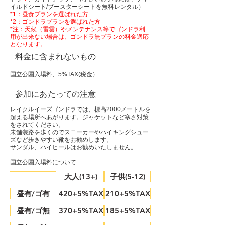
イルドシート/ブースターシートを無料レンタル）
*1：昼食プランを選ばれた方
*2：ゴンドラプランを選ばれた方
​*注：天候（雷雲）やメンテナンス等でゴンドラ利
用が出来ない場合は、ゴンドラ無プランの料金適応
となります。
料金に含まれないもの
国立公園入場料、5%TAX(税金）
参加にあたっての注意
レイクルイーズゴンドラでは、標高2000メートルを
超える場所へあがります。ジャケットなど寒さ対策
をされてください。
未舗装路を歩くのでスニーカーやハイキングシュー
ズなど歩きやすい靴をお勧めします。
​サンダル、ハイヒールはお勧めいたしません。
国立公園入場料について
大人(13+)
子供(5-12)
昼有/ゴ有
420+5%TAX
210+5%TAX
昼有/ゴ無
370+5%TAX
185+5%TAX