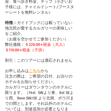
迎、食べ歩き料金、チップ（小さいお
子様には、チャイルドシート/ブースタ
ーシートを無料レンタル）
特徴：
ガイドブックには載っていない
地元民が愛するカルガリーの美味しい
をご紹介。
（お腹を空かせてご参加ください）
弊社価格：
＄220.00+税金（大人）
＄110.00+税金（子供）
割引：このツアーには適応されません
お申し込みは
こちら
から
注文の際は、ご希望の日付、お泊りの
ホテルをお知らせください。
カルガリーはダウンタウンのホテルに
限ります。（14st SWより東、6st SEよ
り西、9ave SW/SE より北側、ボウ川ま
での間とします。それ以外のホテルに
ついては、別途追加が必要となりま