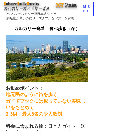
C
algary
G
uide
S
ervice
CGS
O
utlet
ME
カルガリーガイドサービス
NU
バンフ/カルガリー発日本語ツアー
満足度が高いのにリーズナブルなツアーを実現
カルガリー発着
食べ歩き（冬）
お勧めポイント：
地元民のように街を歩く
​ガイドブックには載っていない美味し
いをもとめて
2-3組 最大8名の少人数制​​
料金に含まれる物
：日本人ガイド、送