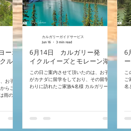
期間であったことから、ホテルは満室の
す
ようで、16時まで部屋が準備出来ないと
湖
のこと。 湖も含めてゆっくりご案内し
で
ましたが、それでも時間があまる状況で
い
した。 チェックインを終えて、最初に
ホ
カルガリーガイドサービス
訪れたこの場所。 翌日の夕食の場所で
モ
Jun 16
3 min read
もあるので、窓からの景色や写真の撮り
弊
 ヨーホ
6月14日 カルガリー発 レ
6
方など説明していると、ホテルスタッフ
ラ
イクル
がやって来ました。 『宿泊されている
イクルイーズとモレーン湖
の
ー
お客様でしょうか？』 という問い合わ
こ
この日ご案内させて頂いたのは、お子様
こ
せ。 フロントから先は宿泊者しか入る
イ
がカナダに留学をしており、その留学終
ご
ことが出来なくなって5年程が経つでし
て
は、お子様
わりに訪れたご家族4名様 カルガリーに
名
ょうかね。...
構
本からご両
お泊りでありそこからレイクルイーズと
ご
では雨の予
モレーン湖にいかれたいということで、
は
くにつれて
2日前にお申込みになられた方々でし
れ
変わってい
た。 数日前よりも圧倒的に天気の良か
た
いのか、
ったこの日、お客様はいい日を選ばれた
で
ーとなりま
と思います。 最初に訪れたのはモレー
た
より鉛