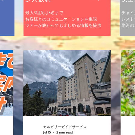
最大3組又は8名まで
チャイ
お客様とのコミュニケーションを重視
レスト
​ツアーが終わっても楽しめる情報を提供
​氷河
カルガリーガイドサービス
Jul 15
2 min read