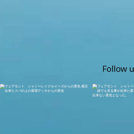
色。 雲が下がってきているわ
りませんが、雲の場所によっ
ってもおかしくない感じでした
初に訪れたモランツーカーブ 
えてきました。雲もバンフよ
でしたので、期待が持てる感
モレーンレイクは青空が綺麗
た。 あさから少し歩いて良い
りました。 例年より少し緑が
Follow 
いですが、モレーンレイクは
麗で、何度行っても写真を撮
場所ですね。 アメリカから来
が話しかけてきて、お客様と
話をしました。 ジョージア州
おられるとかで、『ぜひ遊び
と北米あるあるな会話となり
レイクルイーズの空も綺麗で
湖の色は真夏に良く見る色で