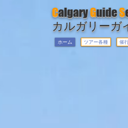
C
algary
G
uide
S
カルガリーガ
ホーム
ツアー各種
催