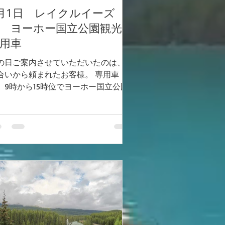
月1日 レイクルイーズ
発 ヨーホー国立公園観光
用車
の日ご案内させていただいたのは、知
合いから頼まれたお客様。 専用車
、9時から15時位でヨーホー国立公園
巡って欲しいとのこと。 弊社が提供
る内容とは異なり、昼食もお客様と相
して何処かで… という内容でした。 雨
報でもあったこの日、巡る順番を考え
いと、屋根付きのカフェやレストラン
場所が限られるので、苦戦を強いられ
うな状況でした。 時間通りにホテル
お伺いすると、思いがけない提案があ
ました。 『昼食の場所の心配はしな
でいいです。 お昼には帰って来られ
よう、行ける場所だけ行きたいで