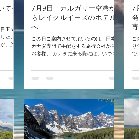
いて-
7月9日 カルガリー空港か
7
らレイクルイーズのホテル
へ
専
の目玉であ
ました。
この日ご案内させて頂いたのは、日本の
こ
況が、旅行
カナダ専門で手配をする旅行会社からの
り
なのです
お客様。 カナダに来る際には、いつも
で
河の上まで
このカナダ専門で手配をするカナッタさ
を
社のみとな
んをご利用されているとか。 奥様はカ
す
ナダ3回目、ロッキーは2回目。 ご主人
談
は、カナダ2回目、ロッキーは初めてと
予
いうご夫婦。 とっても上品なお客様で
な
いらっしゃいました。 レイクルイーズ
の
湖畔に建つホテルは、ホテル内がとって
そ
も広く、レストラン会場も分かりにくい
に
ので館内案内を。 自由行動日もあるの
り
で、到着した日の夕食だけではなく、翌
い
日の夕食会場もご案内。 スタンピード
る