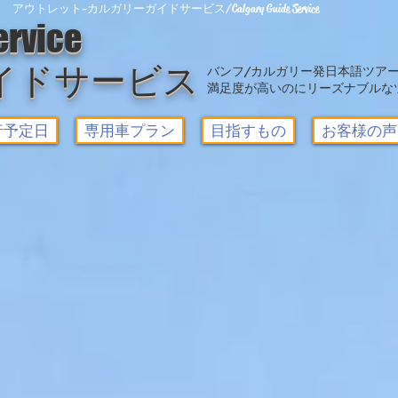
アウトレット-カルガリーガイドサービス/Calgary Guide Service
ervice
イドサービス
バンフ/カルガリー発日本語ツア
満足度が高いのにリーズナブルな
行予定日
専用車プラン
目指すもの
お客様の声