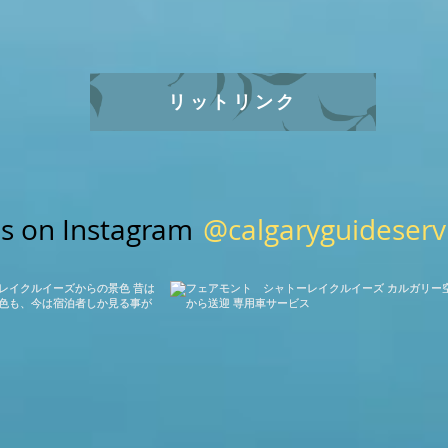
ン湖 雲一つない快晴でとっても綺麗な
様
けではあ
湖を見ることができました。 ふゆに雪
く
てはいつ降
が多かった影響でしょうね、湖の色がい
せ
ね。 最
つもよりも緑色が強い色合いでしたが、
様
青空が見
リットリンク
山に残る雪の白、空の青と相まってとっ
イ
り薄い感じ
ても綺麗でした。 レイクルイーズも快
た
じです。
晴でとっても綺麗でした。 夏の空の
か
で最高でし
色、でも水は春の色。 気温も暑すぎず
月
運動にな
この日の最高気温は20度予報。 とって
モ
強い色合
@calgaryguideserv
us on Instagram
も過ごしやすい天気でしたね。 今回の
か
とっても綺
お客様、お昼ご飯はご自身で持参される
レ
ってしまう
とのことでしたので、このスキーロッジ
年
た日本人
で昼食をいただきました。 私はここの
い
一緒に少し
カフェで購入したのですが、写真を撮る
ン
に住んで
のをすっかり忘れてしまいました。 レ
の
に来てね』
イクルイーズゴンドラで標高2100メート
た
ました。
ル付近まで上がってみる景色は絶景でし
光
したね。
た。...
、少し乳白