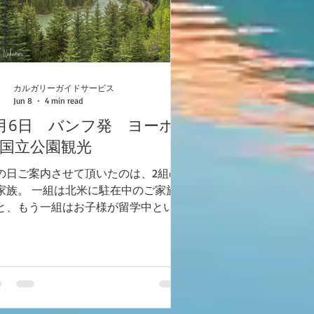
。』 との事でした。 レイクルイーズ
畔にそびえるホテルにお泊りのお客様
したので、『ホテルでゆっくりした
』という事もあったようです。 ヨー
ー観光の目玉として考えられるのは、
カルガリーガイドサービス
レーンレイクと、エメラルドレイク。
Jun 8
4 min read
社のツアーではレイクルイーズゴンド
月6日 バンフ発 ヨーホ
があるのですが、弊社のスケジュール
ツアーではないので、2つの湖を巡る
国立公園観光
とに。 最初に訪れたのがモレーンレ
の日ご案内させて頂いたのは、2組の
ク ロックパイルトレイルを歩き始め
家族。 一組は北米に駐在中のご家族4
すぐに、ピカが顔を出しました。 結
と、もう一組はお子様が留学中という
近場で、草を口にくわ
家族3名。 雲行きが怪しい天気予報で
ありましたが、何とか天気がもってく
ることを祈りながらの観光となりまし
。 モランツカーブは反対側の山が雲
覆われてみる事が出来ませんでした。
だ、雲の切れ間から青空が覗いている