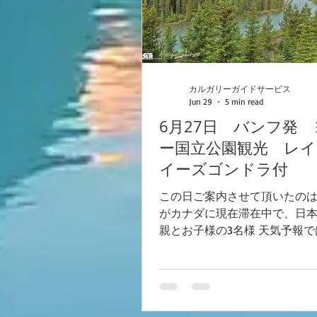
カルガリーガイドサービス
Jun 29
5 min read
6月27日 バンフ発
ー国立公園観光 レ
イーズゴンドラ付
この日ご案内させて頂いたの
がカナダに現在滞在中で、日
親とお子様の3名様 天気予報
報でしたが、ツアー日が近づ
徐々にいい方向に天気予報が
った日。 本当に雨に降られな
少しドキドキしながらのツア
した。 バンフの街の空はどん