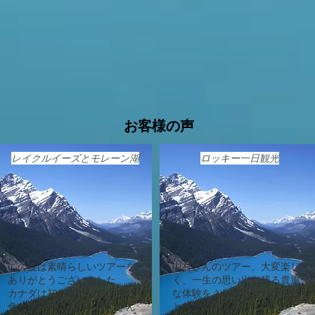
お客様の声
​レイクルイーズとモレーン湖
ロッキー一日観光
この度は素晴らしいツアーを
中村さんのツアー、大変楽し
ありがとうございました
く、一生の思い出に残る貴重
カナダは初めてでしたので、
な体験をさせていただけたな
色々興味深いお話をたくさん
と感じています。