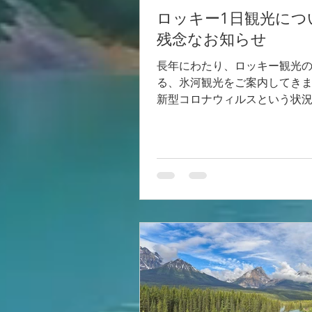
ロッキー1日観光につ
残念なお知らせ
長年にわたり、ロッキー観光
る、氷河観光をご案内してき
新型コロナウィルスという状
業界を圧迫しているのは事実
が、ついに、氷河観光で、氷
ガイドが案内する会社は、弊
ってしまいました。...