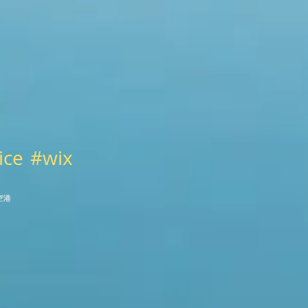
子でしたので、低い位置の雲が消えて
れれば何とかなるかも。と期待を持た
てくれる感じでした。 雲の流れ方や
子から、レイクルイーズとモレーンレ
クのどちらを先に行くかをきめまし
。 2025-2026の冬 記録的に降雪量の多
ったロッキー地区。 そのおかげか、6
の1週目でありながら水量たっぷりの
レーンレイクでした。 また、雪が多
ice
#wix
ったこともあり、今年は緑色の強いモ
ーンレイクの色となりました。 2025
の同時期の写真と比べるとその色の違
がわかります。 2025年のもれモレー
レイク 気温が低く、お子様達は真冬
ジャケットを着ての観光となりまし
。 時々雪交じりの雨が降る中での観
でしたが、濡れるほどではなくギリギ