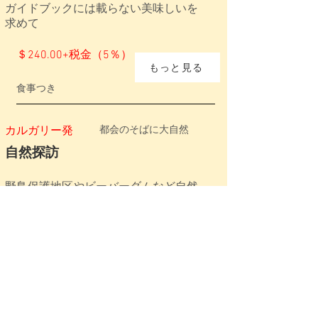
​ガイドブックには載らない美味しいを
求めて
＄240.00+税金（5％）
もっと見る
食事つき
カルガリー発
都会のそばに大自然
自然探訪
野鳥保護地区やビーバーダムなど自然
を感じ
＄140.00+税金（5％）
もっと見る
食事なし
カルガリー発
唯一無二のワインを