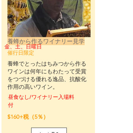
養蜂から作るワイナリー見学
金、土、日曜日
催行日限定
養蜂でとったはちみつから作る
ワインは何年にもわたって受賞
をつづける優れる逸品、抗酸化
作用の高いワイン。
昼食なし/ワイナリー入場料
付
$160+税（5％）