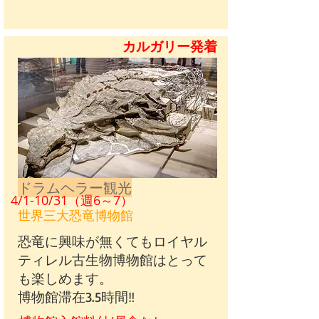
カルガリー発着
​ドラムヘラー観光
4/1-10/31（週6～7）
世界三大恐竜博物館
恐竜に興味が無くてもロイヤル
ティレル古生物博物館はとって
も楽しめます。​
博物館滞在3.5時間‼