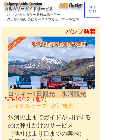
C
algary
G
uide
S
ervice
CGS
O
utlet
ME
カルガリーガイドサービス
NU
バンフ/カルガリー発日本語ツアー
満足度が高いのにリーズナブルなツアーを実現
バンフ発着
ロッキー1日観光 氷河観光
5/3-10/12（週7）
レイクルイーズ+氷河観光
氷河の上までガイドが同行する
のは弊社だけのサービス。
（他社は乗り口までの案内）