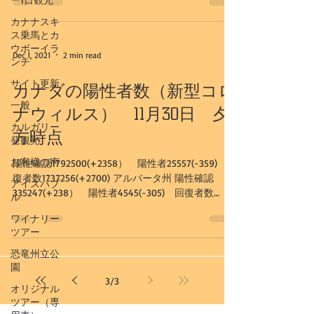
カナナスキ
ス乗馬とカ
ウボーイラ
Dec 1, 2021
2 min read
ンチ
サイト更新
カナダの陽性者数（新型コロ
一般
ナウィルス） 11月30日 夕
カルガリー
方時点
発観光
お客様の声
陽性確認1792500(+2358） 陽性者25557(-359) 回
復者数1737256(+2700) アルバータ州 陽性確認
アイスバブ
335247(+238） 陽性者4545(-305) 回復者数
ル
327454(+537) カルガリー市...
ワイナリー
ツアー
恐竜州立公
園
3
/
3
オリジナル
ツアー（専