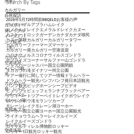
用車）
Search By Tags
カルガリー
自然探訪
2026年
5月
72時間前
BBQ
ELD
お客様の声
アイスバブル
アブラハムレイク
カルガリー
エメラルドレイク
エメラルドレイクカヌー
発レイクル
カスケードロックガーデン
カナダ
カナダ移民
イーズとバ
カヌー体験
カルガリー
カルガリータワー
ンフ観光
カルガリーファーマーズマーケット
（冬）
カルガリー発
カルガリー空港送迎
コロナウィルス
コロナウィルス
ゴンドラ
カルガリー
サプライズコーナー
サルファー山ゴンドラ
空港送迎
ジャスパー
ジャスパー国立公園閉鎖
+バンフ観
タカカウの滝
ダイナソー州立公園
光
ツアー催行に関して
ツアー情報
ドラムヘラー
ドラムヘラー観光
バンフ
バンフ発日本語観光
カルガリー
バンフ観光
ビッグホーンシープ
ビデオ
発 レイク
ビュッフェ
ビュッフェランチ
ブラックベアー
ルイーズと
プライベートツアー
ペイトレイク
ボウレイク
モレーン湖
ボウレク
ボウ滝
モランツカーブ
モレーンレイク
モレーン湖
ヨーホー
専用車プラ
ヨーホー国立公園
ヨーホー国立公園観光
ン
ライチョウ
ラムヘラー
レイクルイーズ
レイクルイーズゴンドラ
カルガリー
ロイヤルティレル博物館
ロッキー
空港送迎
ロッキー1日観光
ロッキー観光