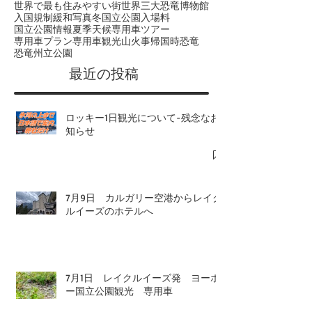
世界で最も住みやすい街
世界三大恐竜博物館
入国規制緩和
写真
冬
国立公園入場料
国立公園情報
夏季
天候
専用車ツアー
専用車プラン
専用車観光
山火事
帰国時
恐竜
恐竜州立公園
​最近の投稿
ロッキー1日観光について-残念なお
知らせ
7月9日 カルガリー空港からレイク
ルイーズのホテルへ
7月1日 レイクルイーズ発 ヨーホ
ー国立公園観光 専用車