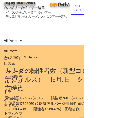
C
algary
G
uide
S
ervice
CGS
O
utlet
ME
カルガリーガイドサービス
NU
バンフ/カルガリー発日本語ツアー
満足度が高いのにリーズナブルなツアーを実現
ブログ
Sign Up
All Posts
All Posts
Dec 2, 2021
2 min read
ロッキー1
日観光
カナダの陽性者数（新型コロ
ヨーホー国
立公園観光
ナウィルス） 12月1日 夕
+レイクル
イーズゴン
方時点
ドラ
陽性確認1795629(+3129） 陽性者26016(+459)
ゆったり5
回復者数1739899(+2643) アルバータ州 陽性確認
大湖観光
335677(+430） 陽性者4619(+74) 回復者数
ドラムヘラ
327803(+349) カルガリー市...
ー1日観光