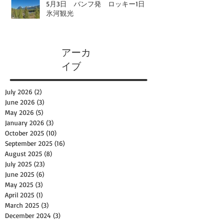
5月3日 バンフ発 ロッキー1日
氷河観光
アーカ
イブ
July 2026
(2)
2 posts
June 2026
(3)
3 posts
May 2026
(5)
5 posts
January 2026
(3)
3 posts
October 2025
(10)
10 posts
September 2025
(16)
16 posts
August 2025
(8)
8 posts
July 2025
(23)
23 posts
June 2025
(6)
6 posts
May 2025
(3)
3 posts
April 2025
(1)
1 post
March 2025
(3)
3 posts
December 2024
(3)
3 posts