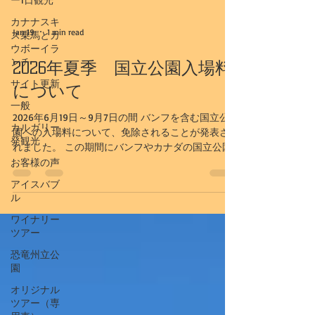
発/バンクーバー11:10着/火・金・日 AC55 バンク
カナナスキ
ーバー13:25発/新千歳15:35着（翌日）/月・木・土
Jan 19
1 min read
ス乗馬とカ
運行期間は、2026年12月17日～2027年3月26日ま
ウボーイラ
で。
ンチ
2026年夏季 国立公園入場料
サイト更新
について
一般
2026年6月19日～9月7日の間 バンフを含む国立公
カルガリー
園への入場料について、免除されることが発表さ
発観光
れました。 この期間にバンフやカナダの国立公園
を訪れる方につきましては、国立公園の入場料の
お客様の声
支払いは不要となります。
アイスバブ
https://www.canada.ca/en/canadian-
ル
heritage/campaigns/canada-pass.html 詳しくは上
ワイナリー
記サイトのリンクを参照ください。
ツアー
恐竜州立公
園
オリジナル
ツアー（専