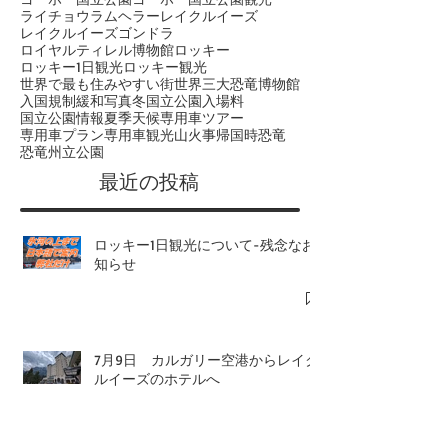
ボウレク
ボウ滝
モランツカーブ
モレーンレイク
モレーン湖
ヨーホー
ヨーホー国立公園
ヨーホー国立公園観光
ライチョウ
ラムヘラー
レイクルイーズ
レイクルイーズゴンドラ
ロイヤルティレル博物館
ロッキー
ロッキー1日観光
ロッキー観光
世界で最も住みやすい街
世界三大恐竜博物館
入国規制緩和
写真
冬
国立公園入場料
国立公園情報
夏季
天候
専用車ツアー
専用車プラン
専用車観光
山火事
帰国時
恐竜
恐竜州立公園
​最近の投稿
ロッキー1日観光について-残念なお
知らせ
7月9日 カルガリー空港からレイク
ルイーズのホテルへ