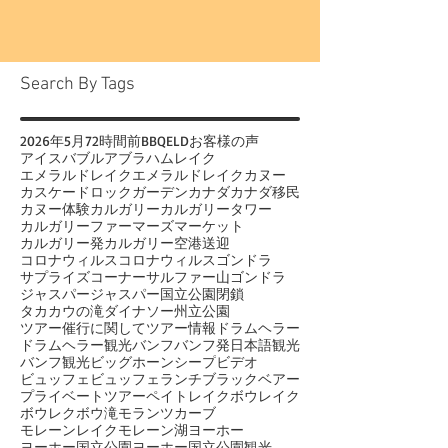
えてくれる会社でもあります。 12月29日にカルガ
リー空港にご到着となったお客様2名様をバンフの
街まで。単に空港からバンフまでの送迎だけでは
なく、ちょっとした見どころを巡り、お客様のご
希望を聞きながら夕食場所のご案内などもいたし
ます。 カスケードロックガーデンに立ち寄りたか
Search By Tags
ったのですが、夕方からは一般車の駐車禁止時間
となってしまったことから、ボウ滝へ。 ほぼ凍結
している滝ですが、マリリンモンロー主演の『帰
2026年
5月
72時間前
BBQ
ELD
お客様の声
らざる河』の撮影部隊にもなった場所でもありま
アイスバブル
アブラハムレイク
エメラルドレイク
エメラルドレイクカヌー
す。前日まで-20度の寒波が訪れていたこともあ
カスケードロックガーデン
カナダ
カナダ移民
り、よく見ないと水の流れが分からないくらい凍
カヌー体験
カルガリー
カルガリータワー
結していました。 次に訪れたのがボウ滝の上。サ
カルガリーファーマーズマーケット
プライズコーナーとも呼ばれる場所から、マリリ
カルガリー発
カルガリー空港送迎
ンモンローさんも宿泊されたフェアモントバンフ
コロナウィルス
コロナウィルス
ゴンドラ
サプライズコーナー
サルファー山ゴンドラ
スプリングス。 丁度辺りが暗くなり始め、ホテル
ジャスパー
ジャスパー国立公園閉鎖
の部屋の窓明かりなど
タカカウの滝
ダイナソー州立公園
ツアー催行に関して
ツアー情報
ドラムヘラー
ドラムヘラー観光
バンフ
バンフ発日本語観光
バンフ観光
ビッグホーンシープ
ビデオ
ビュッフェ
ビュッフェランチ
ブラックベアー
プライベートツアー
ペイトレイク
ボウレイク