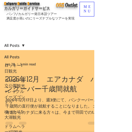
C
algary
G
uide
S
ervice
CGS
O
utlet
ME
カルガリーガイドサービス
NU
バンフ/カルガリー発日本語ツアー
満足度が高いのにリーズナブルなツアーを実現
ブログ
Sign Up
All Posts
All Posts
Jan 28
1 min read
ロッキー1
日観光
2026年12月 エアカナダ バ
ヨーホー国
立公園観光
ンクーバー千歳間就航
+レイクル
イーズゴン
2026年12月17日より、週3便にて、バンクーバーと
ドラ
千歳間の直行便が就航することになりました。 北
ゆったり5
海道からカナダに来る方々は、今まで羽田での1泊
大湖観光
などを余儀なくされていたのですが、バンクーバ
ーとの直行便が就航することにより、よりカナダ
ドラムヘラ
が近くなることになります。 AC54 新千歳19:55
ー1日観光