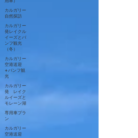
用車）
カルガリー
自然探訪
カルガリー
発レイクル
イーズとバ
ンフ観光
（冬）
カルガリー
空港送迎
+バンフ観
光
カルガリー
発 レイク
ルイーズと
モレーン湖
専用車プラ
ン
カルガリー
空港送迎