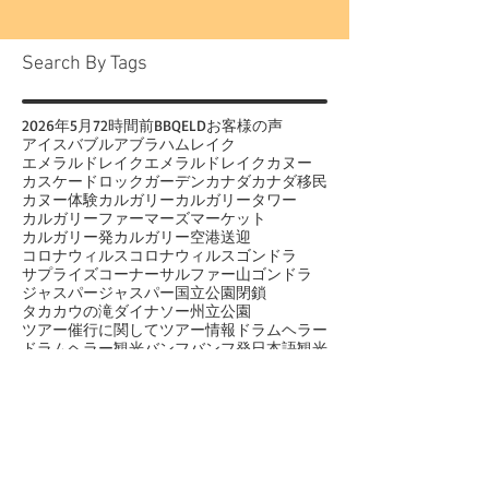
という今回のお客様。...
Search By Tags
2026年
5月
72時間前
BBQ
ELD
お客様の声
アイスバブル
アブラハムレイク
エメラルドレイク
エメラルドレイクカヌー
カスケードロックガーデン
カナダ
カナダ移民
カヌー体験
カルガリー
カルガリータワー
カルガリーファーマーズマーケット
カルガリー発
カルガリー空港送迎
コロナウィルス
コロナウィルス
ゴンドラ
サプライズコーナー
サルファー山ゴンドラ
ジャスパー
ジャスパー国立公園閉鎖
タカカウの滝
ダイナソー州立公園
ツアー催行に関して
ツアー情報
ドラムヘラー
ドラムヘラー観光
バンフ
バンフ発日本語観光
バンフ観光
ビッグホーンシープ
ビデオ
ビュッフェ
ビュッフェランチ
ブラックベアー
プライベートツアー
ペイトレイク
ボウレイク