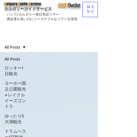
C
algary
G
uide
S
ervice
CGS
O
utlet
ME
カルガリーガイドサービス
NU
バンフ/カルガリー発日本語ツアー
満足度が高いのにリーズナブルなツアーを実現
ブログ
Sign Up
All Posts
All Posts
ロッキー1
日観光
ヨーホー国
立公園観光
+レイクル
イーズゴン
ドラ
ゆったり5
大湖観光
ドラムヘラ
ー1日観光