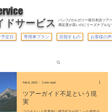
アウトレット-カルガリーガイドサービス/Calgary Guide Service
ervice
イドサービス
バンフ/カルガリー発日本語ツア
満足度が高いのにリーズナブルな
行予定日
専用車プラン
目指すもの
お客様の声
Log in / Sign up
ーズゴンドラ
Feb 6, 2023
2 min read
ツアーガイド不足という現
実
ー1日観光
コロナという世界的に感染拡大が起こった病気の