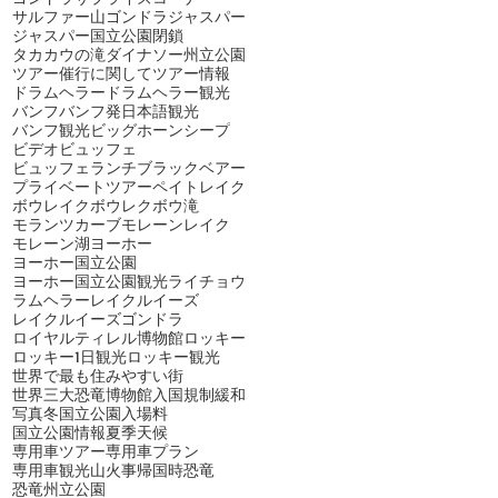
サルファー山ゴンドラ
ジャスパー
ジャスパー国立公園閉鎖
タカカウの滝
ダイナソー州立公園
ツアー催行に関して
ツアー情報
ドラムヘラー
ドラムヘラー観光
バンフ
バンフ発日本語観光
バンフ観光
ビッグホーンシープ
ビデオ
ビュッフェ
ビュッフェランチ
ブラックベアー
プライベートツアー
ペイトレイク
ボウレイク
ボウレク
ボウ滝
モランツカーブ
モレーンレイク
モレーン湖
ヨーホー
ヨーホー国立公園
ヨーホー国立公園観光
ライチョウ
ラムヘラー
レイクルイーズ
レイクルイーズゴンドラ
ロイヤルティレル博物館
ロッキー
ロッキー1日観光
ロッキー観光
世界で最も住みやすい街
世界三大恐竜博物館
入国規制緩和
写真
冬
国立公園入場料
国立公園情報
夏季
天候
専用車ツアー
専用車プラン
専用車観光
山火事
帰国時
恐竜
恐竜州立公園