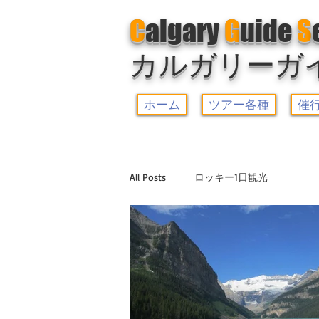
C
algary
G
uide
S
カルガリーガ
ホーム
ツアー各種
催
All Posts
ロッキー1日観光
ヨーホー国立公園観光+レイクルイ
ゆったり5大湖観光
ドラムヘラ