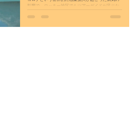
影響で、ロッキー地区でもツアーガイドが足りな
いという現実があります。 かつて、アルバータ州
チ
サイト更新
一般
では、多くのツアーガイドが就労ビザで働いてい
ました。 しかし、2020年、2021年、2022年と3年
間、就労ビザの取得が出来なかった関係か...
アイスバブル
園
カルガリー自然探訪
フ観光（冬）