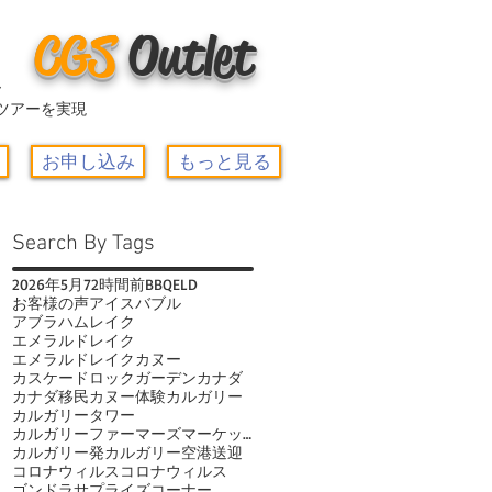
CGS
O
utlet
ー
ツアーを実現
お申し込み
もっと見る
Search By Tags
2026年
5月
72時間前
BBQ
ELD
お客様の声
アイスバブル
アブラハムレイク
エメラルドレイク
エメラルドレイクカヌー
カスケードロックガーデン
カナダ
カナダ移民
カヌー体験
カルガリー
カルガリータワー
カルガリーファーマーズマーケット
カルガリー発
カルガリー空港送迎
コロナウィルス
コロナウィルス
ゴンドラ
サプライズコーナー