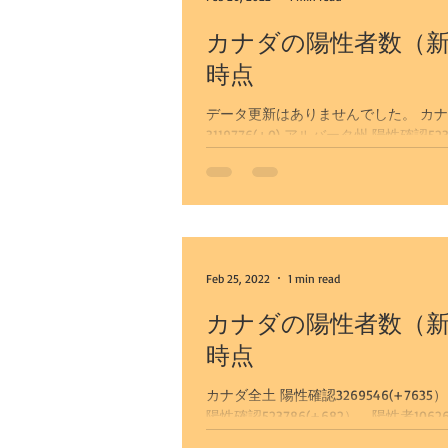
カナダの陽性者数（新
時点
カルガリー発 レイクルイーズとモ
データ更新はありませんでした。 カナダ全土
3119776(+0) アルバータ州 陽性確認523786(+0） 陽性者10626(-0) 回復者数509275(+0) カルガリー
カルガリー空港送迎
市...
Feb 25, 2022
1 min read
カナダの陽性者数（新
時点
カナダ全土 陽性確認3269546(+7635） 陽性者1