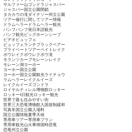
サルファー山ゴンドラ
ジャスパー
ジャスパー国立公園閉鎖
タカカウの滝
ダイナソー州立公園
ツアー催行に関して
ツアー情報
ドラムヘラー
ドラムヘラー観光
バンフ
バンフ発日本語観光
バンフ観光
ビッグホーンシープ
ビデオ
ビュッフェ
ビュッフェランチ
ブラックベアー
プライベートツアー
ペイトレイク
ボウレイク
ボウレク
ボウ滝
モランツカーブ
モレーンレイク
モレーン湖
ヨーホー
ヨーホー国立公園
ヨーホー国立公園観光
ライチョウ
ラムヘラー
レイクルイーズ
レイクルイーズゴンドラ
ロイヤルティレル博物館
ロッキー
ロッキー1日観光
ロッキー観光
世界で最も住みやすい街
世界三大恐竜博物館
入国規制緩和
写真
冬
国立公園入場料
国立公園情報
夏季
天候
専用車ツアー
専用車プラン
専用車観光
山火事
帰国時
恐竜
恐竜州立公園