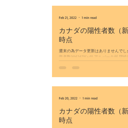
Feb 21, 2022
1 min read
カナダの陽性者数（新
時点
週末の為データ更新はありませんでした。 カ
復者数3062671(+0) アルバータ州 陽性確認519970(+0） 陽性者15384(-0) 回復者数500756(+0) カルガ
リー市...
Feb 20, 2022
1 min read
カナダの陽性者数（新
時点