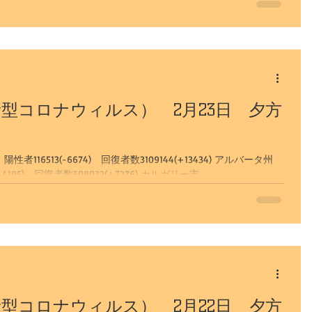
型コロナウィルス） 2月23日 夕方
16513(-6674) 回復者数3109144(+13434) アルバータ州
陽性確認52104(+3134） 陽性者11189(-4195) 回復者数508032(+7276) カルガリー市...
型コロナウィルス） 2月22日 夕方