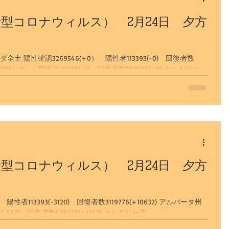
型コロナウィルス） 2月24日 夕方
レーン湖
専用車プラン
 陽性確認3269546(+0） 陽性者113393(-0) 回復者数
型コロナウィルス） 2月24日 夕方
13393(-3120) 回復者数3119776(+10632) アルバータ州
陽性確認523786(+682） 陽性者10626(-563) 回復者数509275(+1243) カルガリー市...