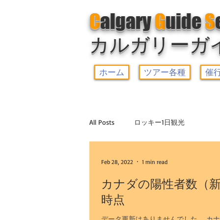
C
algary
G
uide
S
カルガリーガ
ホーム
ツアー各種
催
All Posts
ロッキー1日観光
ヨーホー国立公園観光+レイクルイ
Feb 28, 2022
1 min read
カナダの陽性者数（新
時点
ゆったり5大湖観光
ドラムヘラ
データ更新はありませんでした。 カナダ全土