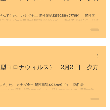
した。 カナダ全土 陽性確認3255058(+27769） 陽性者
-0) 回復
型コロナウィルス） 2月21日 夕方
でした。 カナダ全土 陽性確認3227289(+0） 陽性者