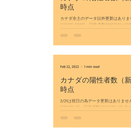
時点
カナダ全土のデータ以外更新はありませんで
123187(-5508) 回復者数3095710(+33039) アルバータ州 陽性確認519970(+0） 陽性者15384(
者数500756(+0)...
Feb 22, 2022
1 min read
カナダの陽性者数（新
時点
2/21は祝日の為データ更新はありません
128695(-0) 回復者数3062671(+0) アルバータ州 陽性確認519970(+0） 陽性者15384(-0) 回復者数
500756(+0) カルガリー市...