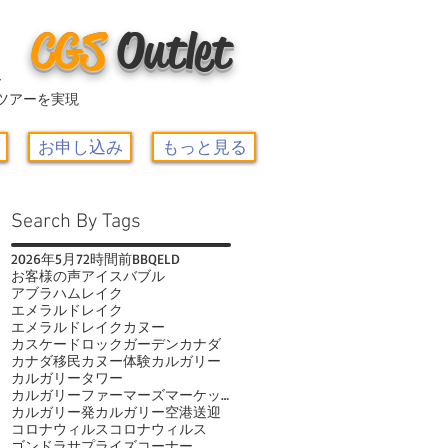
CGS
O
utlet
ー
ツアーを実現
お申し込み
もっと見る
Search By Tags
2026年
5月
72時間前
BBQ
ELD
お客様の声
アイスバブル
アブラハムレイク
エメラルドレイク
エメラルドレイクカヌー
カスケードロックガーデン
カナダ
カナダ移民
カヌー体験
カルガリー
カルガリータワー
カルガリーファーマーズマーケット
カルガリー発
カルガリー空港送迎
コロナウィルス
コロナウィルス
ゴンドラ
サプライズコーナー