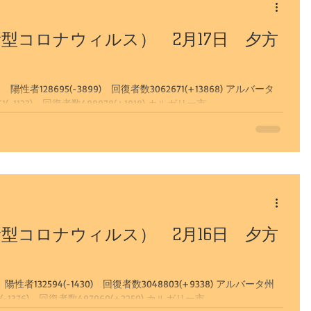
型コロナウィルス） 2月17日 夕方
128695(-3899) 回復者数3062671(+13868) アルバータ
州 陽性確認519351(+813） 陽性者16551(-1123) 回復者数498978(+1918) カルガリー市...
型コロナウィルス） 2月16日 夕方
32594(-1430) 回復者数3048803(+9338) アルバータ州
陽性確認518538(+888） 陽性者17674(-1376) 回復者数497060(+2250) カルガリー市...