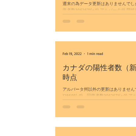
週末の為データ更新はありませんでした。 カ
復者数3062671(+0) アルバータ州 陽性確認519970(+0） 陽性者15384(-0) 回復者数500756(+0) カルガ
リー市...
Feb 19, 2022
1 min read
カナダの陽性者数（新
時点
アルバータ州以外の更新はありませんでし
128695(-0) 回復者数3062671(+0) アルバータ州 陽性確認519970(+619） 陽性者15384(-1167) 回復者
数500756(+1778) ...