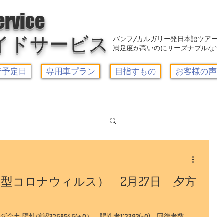
アウトレット-カルガリーガイドサービス/Calgary Guide Service
ervice
イドサービス
バンフ/カルガリー発日本語ツア
満足度が高いのにリーズナブルな
行予定日
専用車プラン
目指すもの
お客様の声
Log in / Sign up
ーズゴンドラ
型コロナウィルス） 2月27日 夕方
ー1日観光
 陽性確認3269546(+0） 陽性者113393(-0) 回復者数