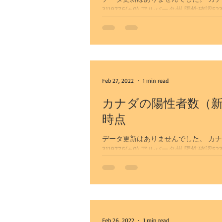
3119776(+0) アルバータ州 陽性確認523786(+0） 陽性者10626(-0) 回復者数509275(+0) カルガリー
市...
カナナスキス乗馬とカウボーイラン
カルガリー発観光
お客様の声
Feb 27, 2022
1 min read
ワイナリーツアー
恐竜州立公
カナダの陽性者数（新
時点
データ更新はありませんでした。 カナダ全土
オリジナルツアー（専用車）
3119776(+0) アルバータ州 陽性確認523786(+0） 陽性者10626(-0) 回復者数509275(+0) カルガリー
市...
カルガリー発レイクルイーズとバン
カルガリー空港送迎+バンフ観光
Feb 26, 2022
1 min read