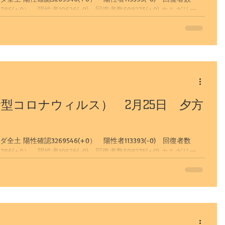
チ
サイト更新
一般
アイスバブル
園
型コロナウィルス） 2月25日 夕方
 陽性確認3269546(+0） 陽性者113393(-0) 回復者数
カルガリー自然探訪
フ観光（冬）