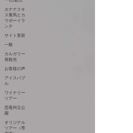
カナナスキ
ス乗馬とカ
ウボーイラ
ンチ
サイト更新
一般
カルガリー
発観光
お客様の声
アイスバブ
ル
ワイナリー
ツアー
恐竜州立公
園
オリジナル
ツアー（専