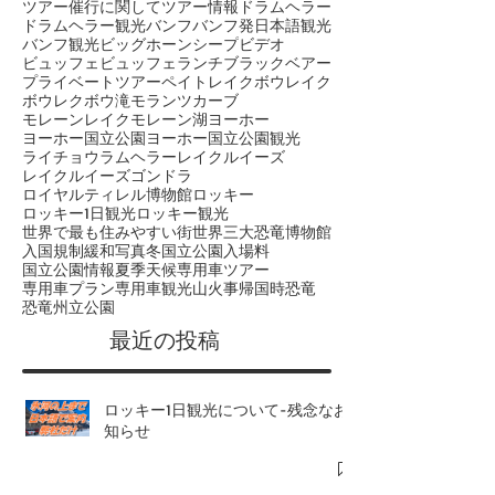
ジャスパー
ジャスパー国立公園閉鎖
タカカウの滝
ダイナソー州立公園
ツアー催行に関して
ツアー情報
ドラムヘラー
ドラムヘラー観光
バンフ
バンフ発日本語観光
バンフ観光
ビッグホーンシープ
ビデオ
ビュッフェ
ビュッフェランチ
ブラックベアー
プライベートツアー
ペイトレイク
ボウレイク
ボウレク
ボウ滝
モランツカーブ
モレーンレイク
モレーン湖
ヨーホー
ヨーホー国立公園
ヨーホー国立公園観光
ライチョウ
ラムヘラー
レイクルイーズ
レイクルイーズゴンドラ
ロイヤルティレル博物館
ロッキー
ロッキー1日観光
ロッキー観光
世界で最も住みやすい街
世界三大恐竜博物館
入国規制緩和
写真
冬
国立公園入場料
国立公園情報
夏季
天候
専用車ツアー
専用車プラン
専用車観光
山火事
帰国時
恐竜
恐竜州立公園
​最近の投稿
ロッキー1日観光について-残念なお
知らせ