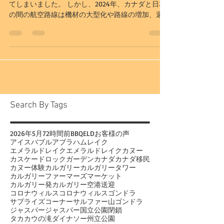
コロナ禍で日本とカナダの航空路線は一気に減っ
てしまいました。 しかし、2024年、カナダと日本
の間の航空路線は機材の大型化や路線の増加、週3
便から1日1便など、航空各社が大幅に座席数を増や
すことが決定しております。 2023年の1日当たりの
座席数と比べると、2倍に。...
Search By Tags
2026年
5月
72時間前
BBQ
ELD
お客様の声
アイスバブル
アブラハムレイク
エメラルドレイク
エメラルドレイクカヌー
カスケードロックガーデン
カナダ
カナダ移民
カヌー体験
カルガリー
カルガリータワー
カルガリーファーマーズマーケット
カルガリー発
カルガリー空港送迎
コロナウィルス
コロナウィルス
ゴンドラ
サプライズコーナー
サルファー山ゴンドラ