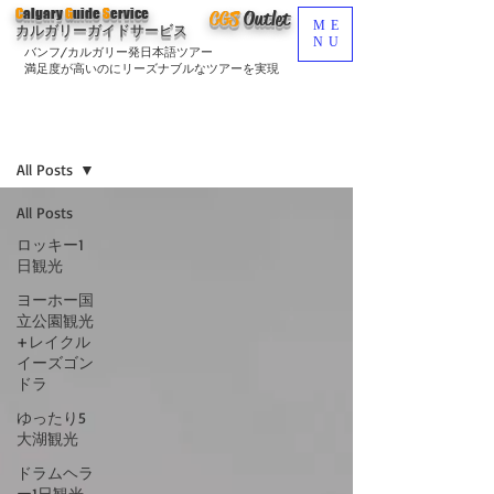
C
algary
G
uide
S
ervice
CGS
O
utlet
ME
カルガリーガイドサービス
NU
バンフ/カルガリー発日本語ツアー
満足度が高いのにリーズナブルなツアーを実現
ブログ
Sign Up
All Posts
All Posts
ロッキー1
日観光
ヨーホー国
立公園観光
+レイクル
イーズゴン
ドラ
ゆったり5
大湖観光
ドラムヘラ
ー1日観光