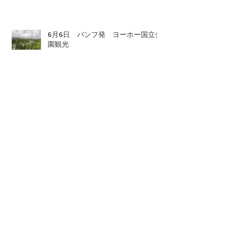
イーズとモレーン湖
6月6日 バンフ発 ヨーホー国立公
園観光
5月26日 バンフ発 ロッキー1日観
光 氷河観光
5月24日 カルガリー発 レイクル
イーズとバンフ プライベートツア
ー