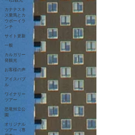
カナナスキ
ス乗馬とカ
ウボーイラ
ンチ
サイト更新
一般
カルガリー
発観光
お客様の声
アイスバブ
ル
ワイナリー
ツアー
恐竜州立公
園
オリジナル
ツアー（専