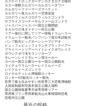
アイスバブル
アブラハムレイク
エメラルドレイク
エメラルドレイクカヌー
カスケードロックガーデン
カナダ
カナダ移民
カヌー体験
カルガリー
カルガリータワー
カルガリーファーマーズマーケット
カルガリー発
カルガリー空港送迎
コロナウィルス
コロナウィルス
ゴンドラ
サプライズコーナー
サルファー山ゴンドラ
ジャスパー
ジャスパー国立公園閉鎖
タカカウの滝
ダイナソー州立公園
ツアー催行に関して
ツアー情報
ドラムヘラー
ドラムヘラー観光
バンフ
バンフ発日本語観光
バンフ観光
ビッグホーンシープ
ビデオ
ビュッフェ
ビュッフェランチ
ブラックベアー
プライベートツアー
ペイトレイク
ボウレイク
ボウレク
ボウ滝
モランツカーブ
モレーンレイク
モレーン湖
ヨーホー
ヨーホー国立公園
ヨーホー国立公園観光
ライチョウ
ラムヘラー
レイクルイーズ
レイクルイーズゴンドラ
ロイヤルティレル博物館
ロッキー
ロッキー1日観光
ロッキー観光
世界で最も住みやすい街
世界三大恐竜博物館
入国規制緩和
写真
冬
国立公園入場料
国立公園情報
夏季
天候
専用車ツアー
専用車プラン
専用車観光
山火事
帰国時
恐竜