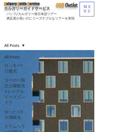
C
algary
G
uide
S
ervice
CGS
O
utlet
ME
カルガリーガイドサービス
NU
バンフ/カルガリー発日本語ツアー
満足度が高いのにリーズナブルなツアーを実現
ブログ
Sign Up
All Posts
All Posts
ロッキー1
日観光
ヨーホー国
立公園観光
+レイクル
イーズゴン
ドラ
ゆったり5
大湖観光
ドラムヘラ
ー1日観光