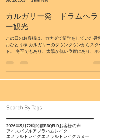
Dec 25, 2023
2 min read
カルガリー発 ドラムヘラ
ー観光
この日のお客様は、カナダで留学をしていた男性
おひとり様 カルガリーのダウンタウンからスター
ト。 冬至でもあり、太陽が低い位置にあり、ホー
スシューキャニオンも陰影がついて、立体感があ
るように見えました。 この場所はこの日風邪が強
く、かなり寒く感じましたね。...
Search By Tags
2026年
5月
72時間前
BBQ
ELD
お客様の声