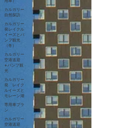
用車）
カルガリー
自然探訪
カルガリー
発レイクル
イーズとバ
ンフ観光
（冬）
カルガリー
空港送迎
+バンフ観
光
カルガリー
発 レイク
ルイーズと
モレーン湖
専用車プラ
ン
カルガリー
空港送迎