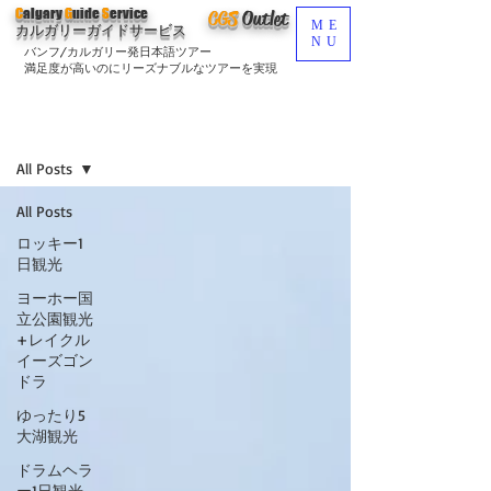
C
algary
G
uide
S
ervice
CGS
O
utlet
ME
カルガリーガイドサービス
NU
バンフ/カルガリー発日本語ツアー
満足度が高いのにリーズナブルなツアーを実現
ブログ
Sign Up
All Posts
All Posts
ロッキー1
日観光
ヨーホー国
立公園観光
+レイクル
イーズゴン
ドラ
ゆったり5
大湖観光
ドラムヘラ
ー1日観光