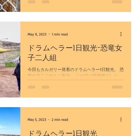
クグリズリーと呼ばれることはあるようですが、
北米...
May 9, 2023
1 min read
ドラムヘラー1日観光-恐竜女
子二人組
今回もカルガリー発着のドラムヘラー1日観光。 恐
竜女子二人組をご案内。 この日は雨予報でした
が、一切降られることはありませんでした。 カナ
ダの景色とは思えない景色に、暫く見入っていら
っしゃいました。 インディアンに崇められていた
土地でもあるバッドランド。...
May 5, 2023
2 min read
ドラムヘラー1日観光