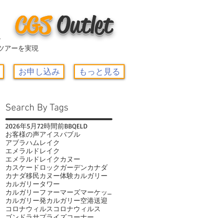
CGS
O
utlet
ー
ツアーを実現
お申し込み
もっと見る
Search By Tags
2026年
5月
72時間前
BBQ
ELD
お客様の声
アイスバブル
アブラハムレイク
エメラルドレイク
エメラルドレイクカヌー
カスケードロックガーデン
カナダ
カナダ移民
カヌー体験
カルガリー
カルガリータワー
カルガリーファーマーズマーケット
カルガリー発
カルガリー空港送迎
コロナウィルス
コロナウィルス
ゴンドラ
サプライズコーナー