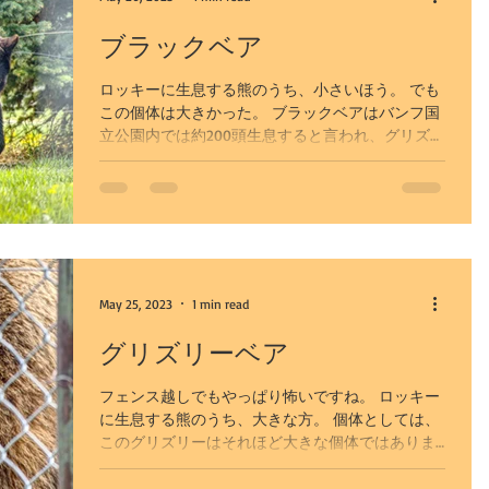
ブラックベア
レーン湖
専用車プラン
ロッキーに生息する熊のうち、小さいほう。 でも
この個体は大きかった。 ブラックベアはバンフ国
立公園内では約200頭生息すると言われ、グリズリ
ーベアよりは目撃情報が得やすい熊でもあります
が、ここ10年位、国立公園内の交通量の激増によ
り、あまり姿を見る機会は多くなくなりました。...
May 25, 2023
1 min read
グリズリーベア
フェンス越しでもやっぱり怖いですね。 ロッキー
に生息する熊のうち、大きな方。 個体としては、
このグリズリーはそれほど大きな個体ではありま
せんでしたが、それでもグリズリーの骨格などを
見ると怖く感じました。 日本のヒグマは、ブラッ