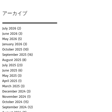
アーカイブ
July 2026
(2)
2 posts
June 2026
(3)
3 posts
May 2026
(5)
5 posts
January 2026
(3)
3 posts
October 2025
(10)
10 posts
September 2025
(16)
16 posts
August 2025
(8)
8 posts
July 2025
(23)
23 posts
June 2025
(6)
6 posts
May 2025
(3)
3 posts
April 2025
(1)
1 post
March 2025
(3)
3 posts
December 2024
(3)
3 posts
November 2024
(1)
1 post
October 2024
(15)
15 posts
September 2024
(12)
12 posts