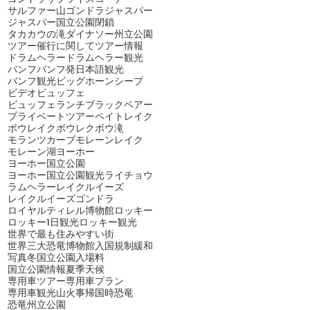
サルファー山ゴンドラ
ジャスパー
ジャスパー国立公園閉鎖
タカカウの滝
ダイナソー州立公園
ツアー催行に関して
ツアー情報
ドラムヘラー
ドラムヘラー観光
バンフ
バンフ発日本語観光
バンフ観光
ビッグホーンシープ
ビデオ
ビュッフェ
ビュッフェランチ
ブラックベアー
プライベートツアー
ペイトレイク
ボウレイク
ボウレク
ボウ滝
モランツカーブ
モレーンレイク
モレーン湖
ヨーホー
ヨーホー国立公園
ヨーホー国立公園観光
ライチョウ
ラムヘラー
レイクルイーズ
レイクルイーズゴンドラ
ロイヤルティレル博物館
ロッキー
ロッキー1日観光
ロッキー観光
世界で最も住みやすい街
世界三大恐竜博物館
入国規制緩和
写真
冬
国立公園入場料
国立公園情報
夏季
天候
専用車ツアー
専用車プラン
専用車観光
山火事
帰国時
恐竜
恐竜州立公園