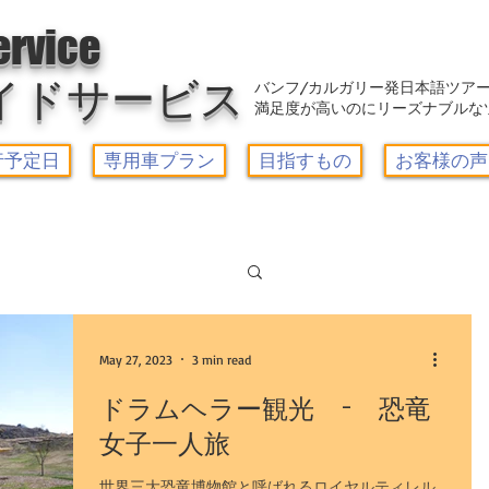
アウトレット-カルガリーガイドサービス/Calgary Guide Service
ervice
イドサービス
バンフ/カルガリー発日本語ツア
満足度が高いのにリーズナブルな
行予定日
専用車プラン
目指すもの
お客様の声
Log in / Sign up
ーズゴンドラ
May 27, 2023
3 min read
ドラムヘラー観光 - 恐竜
女子一人旅
ー1日観光
世界三大恐竜博物館と呼ばれるロイヤルティレル