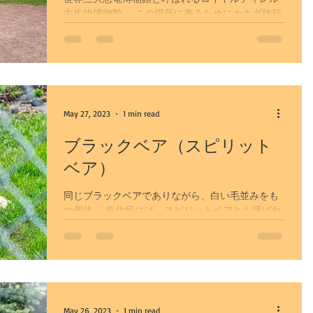
古生物博物館。 この場所に来るためにカナダ旅行
を決められた、恐竜女子一人旅のお客様をご案
チ
サイト更新
一般
内。 恐竜女子歴は浅いらしく、ちょっとしたきっ
かけで、恐竜にはまったしまったのだとか。 ドラ
ムヘラーの街に到着前にホースシューキャニオ
アイスバブル
ン。...
May 27, 2023
1 min read
園
ブラックベア（スピリット
ベア）
同じブラックベアでありながら、白い毛並みをも
カルガリー自然探訪
つ個体。 先住民には、スピリットベアとも呼ばれ
る神秘的な熊。 劣性遺伝子によってこのような個
体が生まれることがあるとか。 カナダの太平洋岸
フ観光（冬）
の一部の地域では、10頭に1頭の割合で生まれるの
だとか。...
May 26, 2023
1 min read