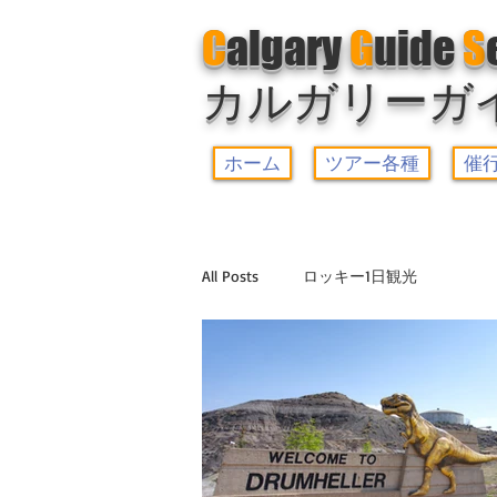
C
algary
G
uide
S
カルガリーガ
ホーム
ツアー各種
催
All Posts
ロッキー1日観光
ヨーホー国立公園観光+レイクルイ
ゆったり5大湖観光
ドラムヘラ