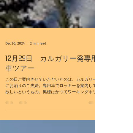
Dec 30, 2024
2 min read
12月29日 カルガリー発専用
車ツアー
この日ご案内させていただいたのは、カルガリー
にお泊りのご夫婦。専用車でロッキーを案内して
欲しいというもの。奥様はかつてワーキングホリ
デーでカナダに滞在した経験があり、夏のロッキ
ーを訪れたことがあるとのこと。冬のロッキーを
是非とも見てみたいということでした。...