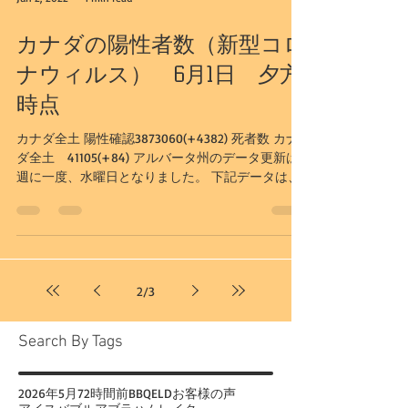
カナダの陽性者数（新型コロ
ナウィルス） 6月1日 夕方
時点
カナダ全土 陽性確認3873060(+4382) 死者数 カナ
ダ全土 41105(+84) アルバータ州のデータ更新は
週に一度、水曜日となりました。 下記データは、
6/1日更新のものとなります。 アルバータ州 陽性
確認583112(+2231） 入院者数931（-109）I...
2
/
3
Search By Tags
2026年
5月
72時間前
BBQ
ELD
お客様の声