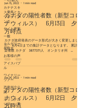
Jun 15, 2022
1 min read
カナナスキ
ス乗馬とカ
カナダの陽性者数（新型コロ
ウボーイラ
ンチ
ナウィルス） 6月13日 夕
サイト更新
方時点
一般
カナダ政府発表のデータ形式が大きく変更しまし
カルガリー
た。 6月4日までの集計データとなります。 累計感
発観光
染者数 カナダ 3877371人 オンタリオ州
1306887人 ケベック州 1068649人 最近1週間の
お客様の声
感染者数平均値 カナダ 2326.467人 オンタリオ
アイスバブ
州 838.857...
ル
ワイナリー
Jun 14, 2022
1 min read
ツアー
恐竜州立公
カナダの陽性者数（新型コロ
園
ナウィルス） 6月12日 夕
オリジナル
ツアー（専
方時点