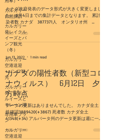
用車）
カナダ政府発表のデータ形式が大きく変更しまし
カルガリー
た。 6月4日までの集計データとなります。 累計感
自然探訪
染者数 カナダ 3877371人 オンタリオ州
カルガリー
1306887人 ケベック州 1068649人 最近1週間の
発レイクル
感染者数平均値 カナダ 2326.467人 オンタリオ
イーズとバ
州 838.857...
ンフ観光
（冬）
Jun 13, 2022
1 min read
カルガリー
空港送迎
+バンフ観
カナダの陽性者数（新型コロ
光
ナウィルス） 6月12日 夕
カルガリー
方時点
発 レイク
ルイーズと
モレーン湖
データの更新はありませんでした。 カナダ全土 陽
性確認3889420(+3867) 死者数 カナダ全土
専用車プラ
41348(+34) アルバータ州のデータ更新は週に一
ン
度、水曜日となりました。 下記データは、6/8日更
カルガリー
新のものとなります。 アルバータ州...
空港送迎