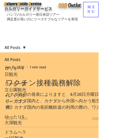
C
algary
G
uide
S
ervice
CGS
O
utlet
ME
カルガリーガイドサービス
NU
バンフ/カルガリー発日本語ツアー
満足度が高いのにリーズナブルなツアーを実現
ブログ
Sign Up
All Posts
All Posts
Jun 15, 2022
1 min read
ロッキー1
日観光
ワクチン接種義務解除
ヨーホー国
立公園観光
カナダ政府の発表によりますと、6月20日月曜日よ
+レイクル
り、カナダ国内と、カナダから外国へ向かう航空
イーズゴン
ドラ
機、カナダ国内の長距離鉄道の利用の際の、ワク
チン接種義務が解除されるようです。 外国からカ
ゆったり5
ナダへ入る航空機の際には、ワクチン接種義務は
大湖観光
継続とのこと。...
ドラムヘラ
ー1日観光