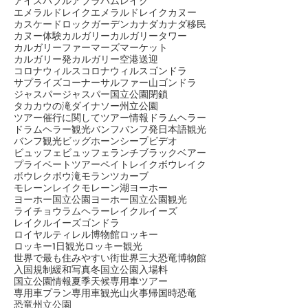
アイスバブル
アブラハムレイク
エメラルドレイク
エメラルドレイクカヌー
カスケードロックガーデン
カナダ
カナダ移民
カヌー体験
カルガリー
カルガリータワー
カルガリーファーマーズマーケット
カルガリー発
カルガリー空港送迎
コロナウィルス
コロナウィルス
ゴンドラ
サプライズコーナー
サルファー山ゴンドラ
ジャスパー
ジャスパー国立公園閉鎖
タカカウの滝
ダイナソー州立公園
ツアー催行に関して
ツアー情報
ドラムヘラー
ドラムヘラー観光
バンフ
バンフ発日本語観光
バンフ観光
ビッグホーンシープ
ビデオ
ビュッフェ
ビュッフェランチ
ブラックベアー
プライベートツアー
ペイトレイク
ボウレイク
ボウレク
ボウ滝
モランツカーブ
モレーンレイク
モレーン湖
ヨーホー
ヨーホー国立公園
ヨーホー国立公園観光
ライチョウ
ラムヘラー
レイクルイーズ
レイクルイーズゴンドラ
ロイヤルティレル博物館
ロッキー
ロッキー1日観光
ロッキー観光
世界で最も住みやすい街
世界三大恐竜博物館
入国規制緩和
写真
冬
国立公園入場料
国立公園情報
夏季
天候
専用車ツアー
専用車プラン
専用車観光
山火事
帰国時
恐竜
恐竜州立公園