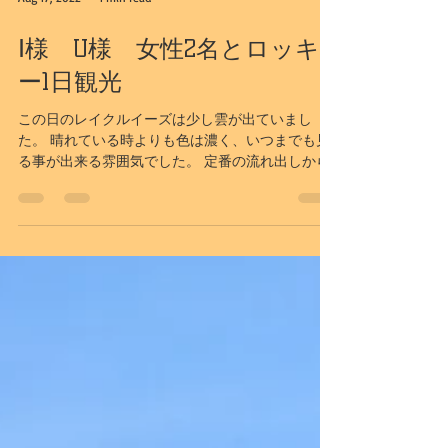
Aug 17, 2022
1 min read
Ⅰ様 U様 女性2名とロッキ
ー1日観光
この日のレイクルイーズは少し雲が出ていまし
た。 晴れている時よりも色は濃く、いつまでも見
る事が出来る雰囲気でした。 定番の流れ出しから
も綺麗な色を見ることができました。 朝からカヌ
ー小屋はにぎわっていました。 水面ギリギリから
写真を撮ると、みずみずしさが出ますよね。...