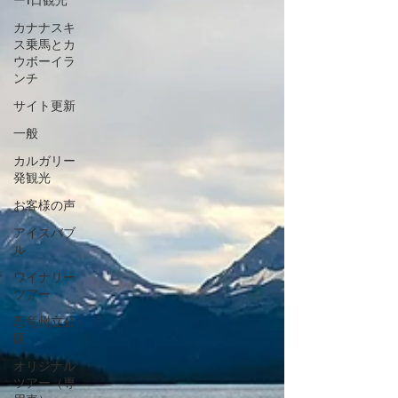
カナナスキ
ス乗馬とカ
ウボーイラ
ンチ
サイト更新
一般
カルガリー
発観光
お客様の声
アイスバブ
ル
ワイナリー
ツアー
恐竜州立公
園
オリジナル
ツアー（専