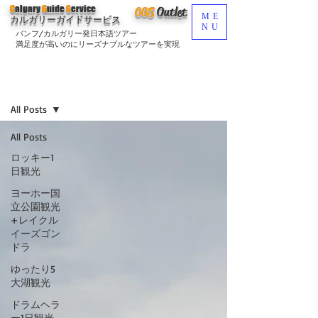
C
algary
G
uide
S
ervice
CGS
O
utlet
ME
カルガリーガイドサービス
NU
バンフ/カルガリー発日本語ツアー
満足度が高いのにリーズナブルなツアーを実現
ブログ
Sign Up
All Posts
All Posts
ロッキー1
日観光
ヨーホー国
立公園観光
+レイクル
イーズゴン
ドラ
ゆったり5
大湖観光
ドラムヘラ
ー1日観光