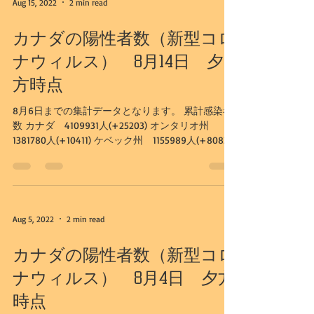
ー1日観光
この日もまずはキャッスル山からの観光開始。 手
前に流れるボウ川も、護岸工事のされておらず、
自然そのもの。 1号線を走る車両の音以外何も聞こ
えない世界。 見渡す限り、全ての森林は原生林。
Aug 15, 2022
2 min read
カナダの陽性者数（新型コロ
ナウィルス） 8月14日 夕
方時点
8月6日までの集計データとなります。 累計感染者
数 カナダ 4109931人(+25203) オンタリオ州
1381780人(+10411) ケベック州 1155989人(+8083)
アルバータ州 597135人(+1717) BC州 380174人
(+900)...