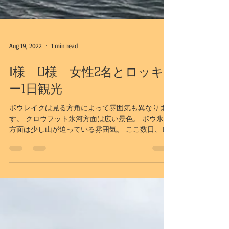
Aug 19, 2022
1 min read
Ⅰ様 U様 女性2名とロッキ
ー1日観光
ボウレイクは見る方角によって雰囲気も異なりま
す。 クロウフット氷河方面は広い景色。 ボウ氷河
方面は少し山が迫っている雰囲気。 ここ数日、ロ
ッキーらしくない暑さのため、氷河の上の雪に
は、ピンク色のコケが…