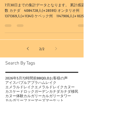
Aug 5, 2022
2 min read
カナダの陽性者数（新型コロ
ナウィルス） 8月4日 夕方
時点
7月30日までの集計データとなります。 累計感染者
数 カナダ 4084728人(+28595) オンタリオ州
1371369人(+11341) ケベック州 1147906人(+10255)
アルバータ州 595418人(+1676) BC州 379274人
(+983)...
2
/
2
Search By Tags