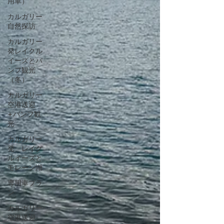
用車）
カルガリー
自然探訪
カルガリー
発レイクル
イーズとバ
ンフ観光
（冬）
カルガリー
空港送迎
+バンフ観
光
カルガリー
発 レイク
ルイーズと
モレーン湖
専用車プラ
ン
カルガリー
空港送迎